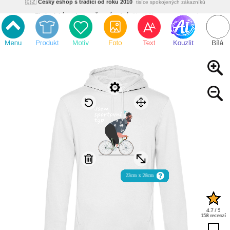
🌿
Ekologický a zdravotně nezávadný
žádná čína, barvy s certifikáty
💡
Inovativní výroba
vlastní vývoj, nejnovější technologie
⚡
Rychlé dodání
expedujeme do 24h
🏢
Výhodné pro firmy
velké množstevní slevy
🔥
Kvalita pod kontrolou
jsme přímý výrobce, žádný zprostředkovatel
🇨🇿
Český eshop s tradicí od roku 2010
tisíce spokojených zákazníků