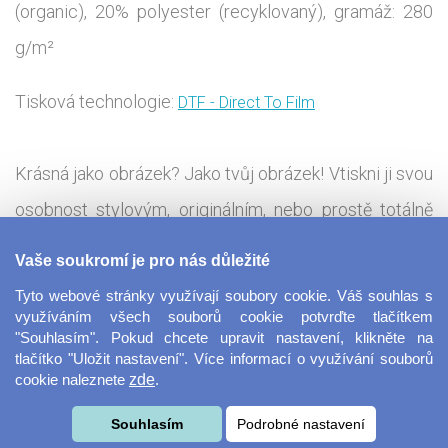
(organic), 20% polyester (recyklovaný), gramáž: 280
g/m²
Tisková technologie:
DTF - Direct To Film
Krásná jako obrázek? Jako tvůj obrázek! Vtiskni ji svou
osobnost stylovým, originálním, nebo prostě totálně
šíleným potiskem. K minimalistickému stylu mikiny
Vaše soukromí je pro nás důležité
s kapucí dokonale sedne čistý text nebo jednoduchý
Tyto webové stránky využívají soubory cookie. Váš souhlas s
motiv. Pořizuješ si ji na sport? Tak co logo tvého klubu
využíváním všech souborů cookie potvrďte tlačítkem
"Souhlasím". Pokud chcete upravit nastavení, klikněte na
nebo heslo, které tě vždycky žene vpřed? Stejně tak ji
tlačítko "Uložit nastavení". Více informací o využívání souborů
cookie naleznete
zde
.
ale využiješ i jako dárek pro něho i pro ni a můžeš na ni
vytisknout přání k narozeninám, nebo rovnou celou
Souhlasím
Podrobné nastavení