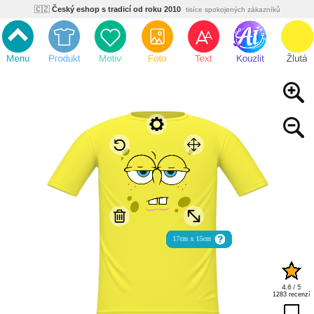
🇨🇿
Český eshop s tradicí od roku 2010
tisíce spokojených zákazníků
🌿
Ekologický a zdravotně nezávadný
žádná čína, barvy s certifikáty
💡
Inovativní výroba
vlastní vývoj, nejnovější technologie
⚡
Rychlé dodání
expedujeme do 24h
🏢
Výhodné pro firmy
velké množstevní slevy
🔥
Kvalita pod kontrolou
jsme přímý výrobce, žádný zprostředkovatel
🇨🇿
Český eshop s tradicí od roku 2010
tisíce spokojených zákazníků