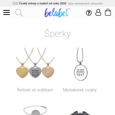
🇨🇿
Český eshop s tradicí od roku 2010
tisíce spokojených zákazníků
🌿
Ekologický a zdravotně nezávadný
žádná čína, barvy s certifikáty
💡
Inovativní výroba
vlastní vývoj, nejnovější technologie
⚡
Rychlé dodání
expedujeme do 24h
🏢
Výhodné pro firmy
Šperky
velké množstevní slevy
🔥
Kvalita pod kontrolou
jsme přímý výrobce, žádný zprostředkovatel
🇨🇿
Český eshop s tradicí od roku 2010
tisíce spokojených zákazníků
Řetízek se srdíčkem
Medailonek oválný