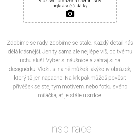
Vlož svůj obrázek a navrhni si ty
nejkrásnější dárky
Zdobíme se rády, zdobíme se stále. Každý detail nás
dělá krásnější. Jen ty sama ale nejlépe víš, co tvému
uchu sluší. Vyber si náušnice a zahraj si na
designérku. Vložit si na ně můžeš jakýkoliv obrázek,
který tě jen napadne. Na krk pak můžeš pověsit
přívěšek se stejným motivem, nebo fotku svého
miláčka, ať je stále u srdce.
Inspirace