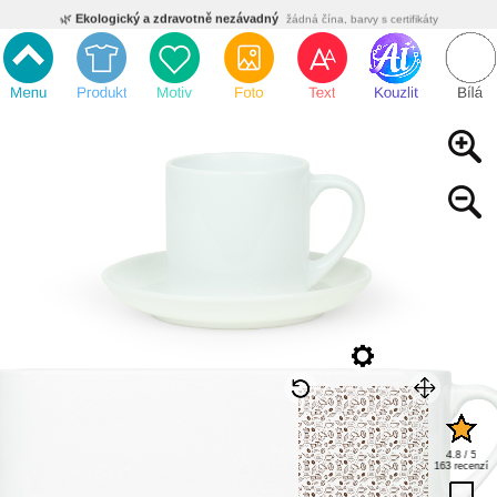
🌿
Ekologický a zdravotně nezávadný
žádná čína, barvy s certifikáty
💡
Inovativní výroba
vlastní vývoj, nejnovější technologie
⚡
Rychlé dodání
expedujeme do 24h
🏢
Výhodné pro firmy
velké množstevní slevy
🔥
Kvalita pod kontrolou
jsme přímý výrobce, žádný zprostředkovatel
🇨🇿
Český eshop s tradicí od roku 2010
tisíce spokojených zákazníků