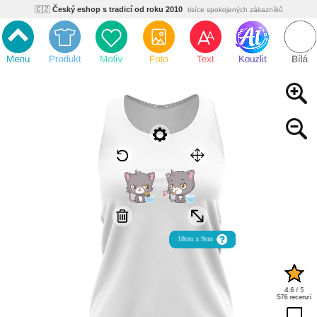
🇨🇿
Český eshop s tradicí od roku 2010
tisíce spokojených zákazníků
🌿
Ekologický a zdravotně nezávadný
žádná čína, barvy s certifikáty
💡
Inovativní výroba
vlastní vývoj, nejnovější technologie
⚡
Rychlé dodání
expedujeme do 24h
🏢
Výhodné pro firmy
velké množstevní slevy
🔥
Kvalita pod kontrolou
jsme přímý výrobce, žádný zprostředkovatel
🇨🇿
Český eshop s tradicí od roku 2010
tisíce spokojených zákazníků