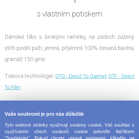
s vlastním potiskem
Dámské tílko s širokými ramínky, na zádech zúžený
střih podél paží, jemná, příjemná 100% česaná bavlna,
gramáž 150 gms.
Tisková technologie:
,
DTG - Direct To Garmet
DTF - Direct
To Film
Ležérní tričko vhodné pro volný čas, ideální na léto, ale
Vaše soukromí je pro nás důležité
i na zimu jako spodní vrstva pod svetr či mikinu.
Tyto webové stránky využívají soubory cookie. Váš souhlas s
Vytvořte si originální tílko s vlastním potiskem. V
využíváním všech souborů cookie potvrďte tlačítkem
"Souhlasím". Pokud chcete upravit nastavení, klikněte na