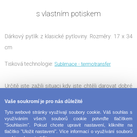
s vlastním potiskem
Dárkový pytlík z klasické pytloviny. Rozměry: 17 x 34
cm
Tisková technologie:
Sublimace - termotransfer
Určitě jste zažili situaci kdy jste chtěli darovat dobré
víno, ale nemohli jste vybrat vhodnou dárkovou tašku.
Vaše soukromí je pro nás důležité
My pro vás máme dárkový pytlík z pytloviny s
Tyto webové stránky využívají soubory cookie. Váš souhlas s
možností vlastního potisku. Nejen že uděláte radost
využíváním všech souborů cookie potvrďte tlačítkem
"Souhlasím". Pokud chcete upravit nastavení, klikněte na
dobrý vínem, ale i vtipným, upřímným, nebo dojemným
tlačítko "Uložit nastavení". Více informací o využívání souborů