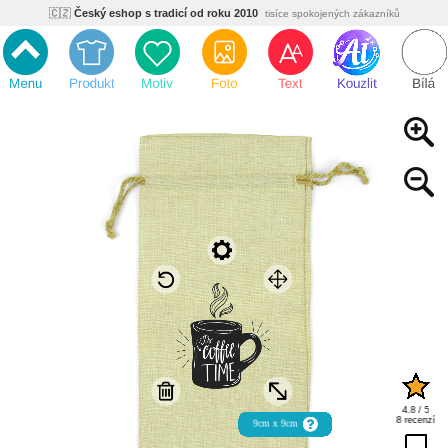
🇨🇿
Český eshop s tradicí od roku 2010
tisíce spokojených zákazníků
🌿
Ekologický a zdravotně nezávadný
žádná čína, barvy s certifikáty
💡
Inovativní výroba
vlastní vývoj, nejnovější technologie
⚡
Rychlé dodání
expedujeme do 24h
🏢
Výhodné pro firmy
velké množstevní slevy
🔥
Kvalita pod kontrolou
jsme přímý výrobce, žádný zprostředkovatel
🇨🇿
Český eshop s tradicí od roku 2010
tisíce spokojených zákazníků