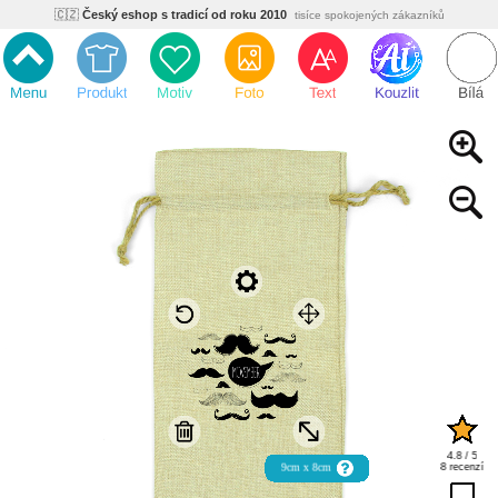
🇨🇿
Český eshop s tradicí od roku 2010
tisíce spokojených zákazníků
🌿
Ekologický a zdravotně nezávadný
žádná čína, barvy s certifikáty
💡
Inovativní výroba
vlastní vývoj, nejnovější technologie
⚡
Rychlé dodání
expedujeme do 24h
🏢
Výhodné pro firmy
velké množstevní slevy
🔥
Kvalita pod kontrolou
jsme přímý výrobce, žádný zprostředkovatel
🇨🇿
Český eshop s tradicí od roku 2010
tisíce spokojených zákazníků