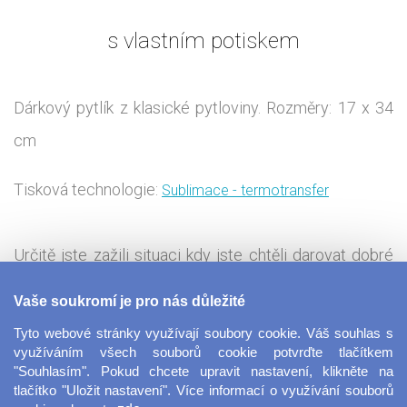
s vlastním potiskem
Dárkový pytlík z klasické pytloviny. Rozměry: 17 x 34
cm
Tisková technologie:
Sublimace - termotransfer
Určitě jste zažili situaci kdy jste chtěli darovat dobré
víno, ale nemohli jste vybrat vhodnou dárkovou tašku.
Vaše soukromí je pro nás důležité
My pro vás máme dárkový pytlík z pytloviny s
Tyto webové stránky využívají soubory cookie. Váš souhlas s
možností vlastního potisku. Nejen že uděláte radost
využíváním všech souborů cookie potvrďte tlačítkem
"Souhlasím". Pokud chcete upravit nastavení, klikněte na
dobrý vínem, ale i vtipným, upřímným, nebo dojemným
tlačítko "Uložit nastavení". Více informací o využívání souborů