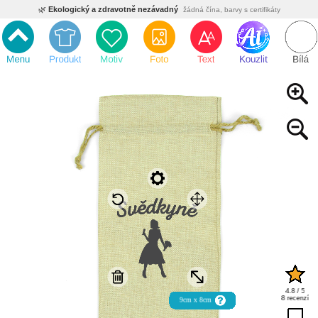
🌿
Ekologický a zdravotně nezávadný
žádná čína, barvy s certifikáty
💡
Inovativní výroba
vlastní vývoj, nejnovější technologie
⚡
Rychlé dodání
expedujeme do 24h
🏢
Výhodné pro firmy
velké množstevní slevy
🔥
Kvalita pod kontrolou
jsme přímý výrobce, žádný zprostředkovatel
🇨🇿
Český eshop s tradicí od roku 2010
tisíce spokojených zákazníků