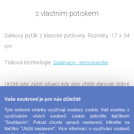
s vlastním potiskem
Dárkový pytlík z klasické pytloviny. Rozměry: 17 x 34
cm
Tisková technologie:
Sublimace - termotransfer
Určitě jste zažili situaci kdy jste chtěli darovat dobré
víno, ale nemohli jste vybrat vhodnou dárkovou tašku.
Vaše soukromí je pro nás důležité
My pro vás máme dárkový pytlík z pytloviny s
Tyto webové stránky využívají soubory cookie. Váš souhlas s
možností vlastního potisku. Nejen že uděláte radost
využíváním všech souborů cookie potvrďte tlačítkem
"Souhlasím". Pokud chcete upravit nastavení, klikněte na
dobrý vínem, ale i vtipným, upřímným, nebo dojemným
tlačítko "Uložit nastavení". Více informací o využívání souborů