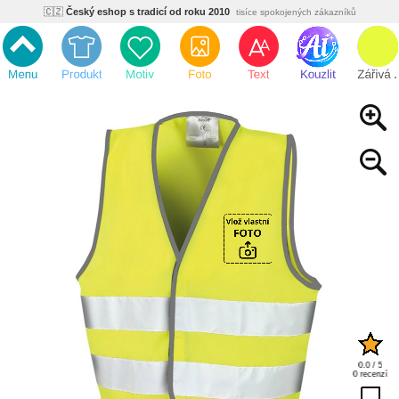
🇨🇿
Český eshop s tradicí od roku 2010
tisíce spokojených zákazníků
🌿
Ekologický a zdravotně nezávadný
žádná čína, barvy s certifikáty
💡
Inovativní výroba
vlastní vývoj, nejnovější technologie
⚡
Rychlé dodání
expedujeme do 24h
🏢
Výhodné pro firmy
velké množstevní slevy
🔥
Kvalita pod kontrolou
jsme přímý výrobce, žádný zprostředkovatel
🇨🇿
Český eshop s tradicí od roku 2010
tisíce spokojených zákazníků