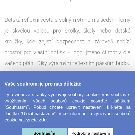
Dětská reflexní vesta s volným střihem a šedými lemy
je skvělou volbou pro školky, školy nebo dětské
kroužky, kde zajistí bezpečnost a zároveň nabízí
prostor pro vlastní potisk – logo, jméno či motiv dle
vašeho přání. Díky výrazným reflexním páskům budou
děti vždy dobře viditelné, ať už při vycházkách,
Vaše soukromí je pro nás důležité
školních akcích nebo sportovních aktivitách. Praktická
Tyto webové stránky využívají soubory cookie. Váš souhlas s
a snadno udržovatelná, pratelná na 40 °C, ideální pro
využíváním všech souborů cookie potvrďte tlačítkem
každodenní použití. Materiál: 100% polyester Gramáž:
"Souhlasím". Pokud chcete upravit nastavení, klikněte na
tlačítko "Uložit nastavení". Více informací o využívání souborů
120g/m²
cookie naleznete
zde
.
Tisková technologie:
Souhlasím
Podrobné nastavení
DTF - Direct To Film