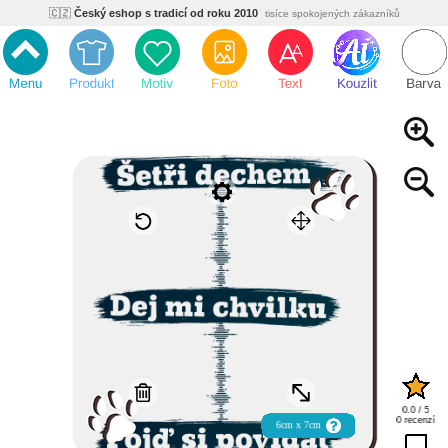
🇨🇿
Český eshop s tradicí od roku 2010
tisíce spokojených zákazníků
🌿
Ekologický a zdravotně nezávadný
žádná čína, barvy s certifikáty
💡
Inovativní výroba
vlastní vývoj, nejnovější technologie
⚡
Rychlé dodání
expedujeme do 24h
🏢
Výhodné pro firmy
velké množstevní slevy
🔥
Kvalita pod kontrolou
jsme přímý výrobce, žádný zprostředkovatel
🇨🇿
Český eshop s tradicí od roku 2010
tisíce spokojených zákazníků