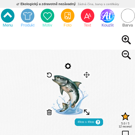
🌿
Ekologický a zdravotně nezávadný
žádná čína, barvy s certifikáty
💡
Inovativní výroba
vlastní vývoj, nejnovější technologie
⚡
Rychlé dodání
expedujeme do 24h
🏢
Výhodné pro firmy
velké množstevní slevy
🔥
Kvalita pod kontrolou
jsme přímý výrobce, žádný zprostředkovatel
🇨🇿
Český eshop s tradicí od roku 2010
tisíce spokojených zákazníků