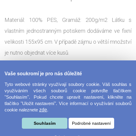
Materiál: 100% PES, Gramáž: 200g/m2 Látku s
vlastním jednostranným potiskem dodáváme ve fixní
velikosti 155x95 cm. V případě zájmu o větší množství
je nutno objednat více kusů.
Tisková technologie:
Sublimace - termotransfer
Vaše soukromí je pro nás důležité
Tyto webové stránky využívají soubory cookie. Váš souhlas s
Látka s potiskem dle Vašeho návrhu vhodná pro
využíváním všech souborů cookie potvrďte tlačítkem
"Souhlasím". Pokud chcete upravit nastavení, klikněte na
výrobu sportovního a reklamního oblečení, nebo
tlačítko "Uložit nastavení". Více informací o využívání souborů
cookie naleznete
zde
.
bannerů. Stačí umístit libovolný vzor, fotografii, text či
koláž a my vám ji vyrobíme na míru. Osnovaná látka
Souhlasím
Podrobné nastavení
disponující mírnou pružností.