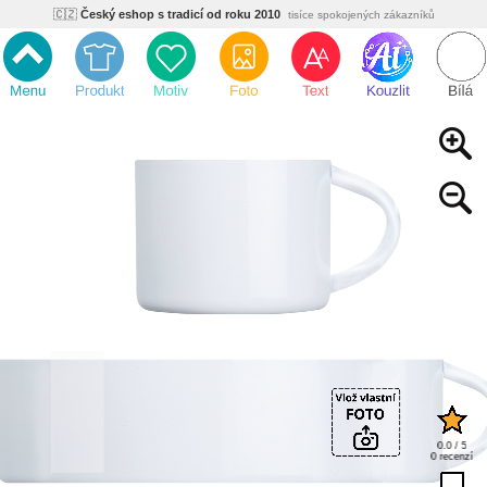
🇨🇿
Český eshop s tradicí od roku 2010
tisíce spokojených zákazníků
🌿
Ekologický a zdravotně nezávadný
žádná čína, barvy s certifikáty
💡
Inovativní výroba
vlastní vývoj, nejnovější technologie
⚡
Rychlé dodání
expedujeme do 24h
🏢
Výhodné pro firmy
velké množstevní slevy
🔥
Kvalita pod kontrolou
jsme přímý výrobce, žádný zprostředkovatel
🇨🇿
Český eshop s tradicí od roku 2010
tisíce spokojených zákazníků