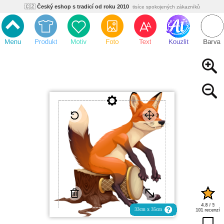
🇨🇿
Český eshop s tradicí od roku 2010
tisíce spokojených zákazníků
🌿
Ekologický a zdravotně nezávadný
žádná čína, barvy s certifikáty
💡
Inovativní výroba
vlastní vývoj, nejnovější technologie
⚡
Rychlé dodání
expedujeme do 24h
🏢
Výhodné pro firmy
velké množstevní slevy
🔥
Kvalita pod kontrolou
jsme přímý výrobce, žádný zprostředkovatel
🇨🇿
Český eshop s tradicí od roku 2010
tisíce spokojených zákazníků