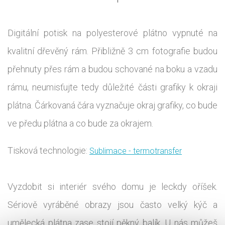
Digitální potisk na polyesterové plátno vypnuté na
kvalitní dřevěný rám. Přibližně 3 cm fotografie budou
přehnuty přes rám a budou schované na boku a vzadu
rámu, neumisťujte tedy důležité části grafiky k okraji
plátna. Čárkovaná čára vyznačuje okraj grafiky, co bude
ve předu plátna a co bude za okrajem.
Tisková technologie:
Sublimace - termotransfer
Vyzdobit si interiér svého domu je leckdy oříšek.
Sériově vyráběné obrazy jsou často velký kýč a
umělecká plátna zase stojí pěkný balík. U nás můžeš