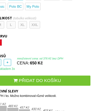
sic
Polo BC
My Polo
ELIKOST
(tabulka velikostí)
M
L
XL
XXL
ARVU
USŮ
množstevní cena: od
376 Kč bez DPH
+
CENA:
650 Kč
skladem 3x
PŘIDAT DO KOŠÍKU
VNÍ SLEVY
H / ks. Možno kombinovat různé velikosti.
1 Kč
483 Kč
457 Kč
430 Kč
403 Kč