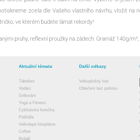
otiskneme zcela dle Vašeho vlastního návrhu, vložit na ně
í tričko, ve kterém budete lámat rekordy!
vanými pruhy, reflexní proužky na zádech. Gramáž 140g/m²,
Aktuální témata
Další odkazy
Táboření
Velkoplošný tisk
Vodáci
Oblečení bez potisku
Grillování
Yoga a Fitness
Cyklistická horečka
Polštáře
Velkolepá fotoplátna
Coffee
Rybáři