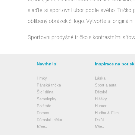
slaďte si sportovní úbor podle svého. Tričko p
oblíbený obrázek či logo. Vytvořte si origináln
Sportovní prodyšné tričko s kontrastními síťo
Navrhni si
Inspirace na potisk
Hrnky
Láska
Pánská trička
Sport a auta
Šicí dílna
Dětské
Samolepky
Hlášky
Polštáře
Humor
Domov
Hudba & Film
Dámská trička
Další
Více..
Vše..