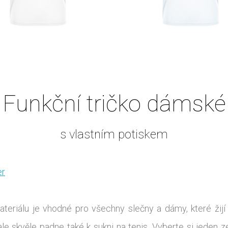
Funkční tričko dámské
s vlastním potiskem
er
ateriálu je vhodné pro všechny slečny a dámy, které žijí
, ale skvěle padne také k sukni na tenis. Vyberte si jeden 