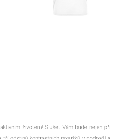
 aktivním životem! Slušet Vám bude nejen při
ze tří odstínů kontrastních proužků v podpaží a