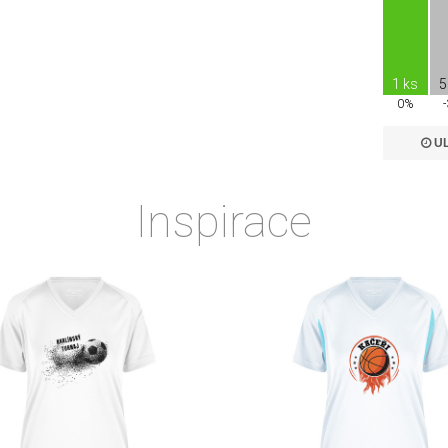
1 ks
5
0%
UL
Inspirace