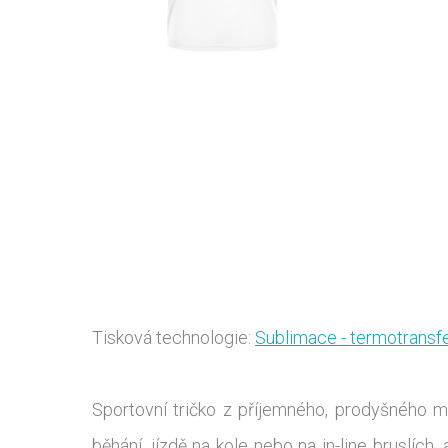
Tisková technologie:
Sublimace - termotransf
Sportovní tričko z příjemného, prodyšného m
běhání, jízdě na kole nebo na in-line bruslích