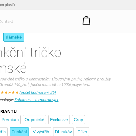
um plastů
Kontakt
dámské
kční tričko
mské
rodyšné tričko s kontrastními síťovanými pruhy, reflexní proužky
Gramáž 140g/m², funční materiál ze 100% polyesteru.
:
★
★
★
★
★
(počet hodnocení: 26)
hnologie:
Sublimace - termotransfer
ARIANTU
Premium
Organické
Exclusive
Crop
třih
Funkční
V výstřih
Dl. rukáv
Tílko