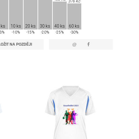
376 Kč
 ks
10 ks
20 ks
30 ks
40 ks
60 ks
-3%
-10%
-15%
-20%
-25%
-30%
@
OŽIT NA POZDĚJI