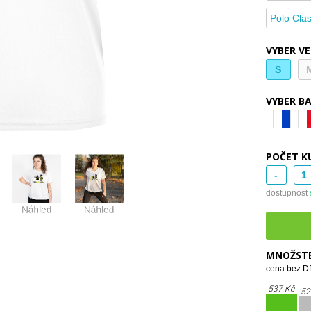
Polo Clas
VYBER V
S
VYBER B
POČET K
-
dostupnost
MNOŽSTE
cena bez DP
537 Kč
52