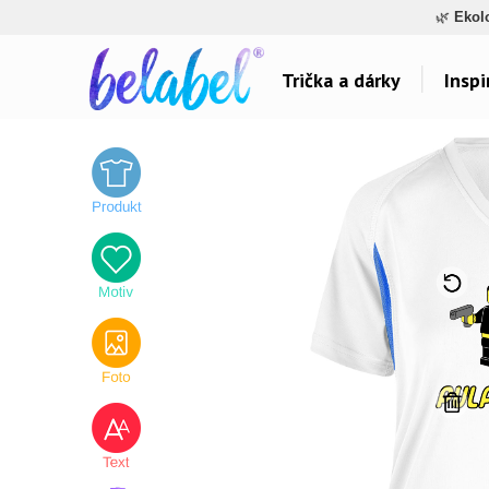
🌿
Ekol
Trička a dárky
Inspi
Dárky pro..
Inspirace na poti
Dárky pro maminku
Láska
Dárky pro ségru
Sport a auta
Dárky pro babičku
Dětské
Dárky pro tátu
Hlášky
Dárky pro bráchu
Humor
Dárky pro dědu
Hudba & Film
Dárky pro partnera
Autorská grafika
Dárky pro partnerku
Vše..
Dárky pro přátele