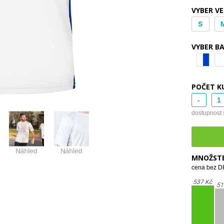
VYBER V
S
VYBER B
POČET K
-
dostupnost
MNOŽSTE
cena bez DP
537 Kč
51