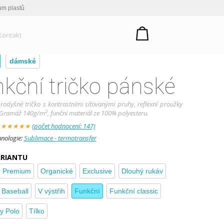
um plastů
Kontakt
dámské
kční tričko pánské
rodyšné tričko s kontrastními síťovanými pruhy, reflexní proužky
Gramáž 140g/m², funční materiál ze 100% polyesteru.
:
★
★
★
★
★
(počet hodnocení: 147)
hnologie:
Sublimace - termotransfer
ARIANTU
Premium
Organické
Exclusive
Dlouhý rukáv
Baseball
V výstřih
Funkční
Funkční classic
y Polo
Tílko