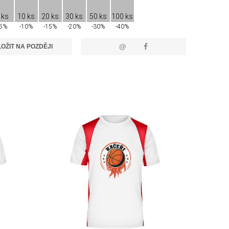
 ks
10 ks
20 ks
30 ks
50 ks
100 ks
-5%
-10%
-15%
-20%
-30%
-40%
@
OŽIT NA POZDĚJI