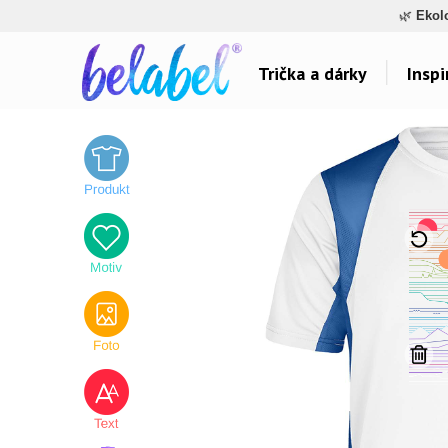
🌿
Ekol
Trička a dárky
Inspi
Dárky pro..
Inspirace na poti
Dárky pro maminku
Láska
Dárky pro ségru
Sport a auta
Dárky pro babičku
Dětské
Dárky pro tátu
Hlášky
Dárky pro bráchu
Humor
Dárky pro dědu
Hudba & Film
Dárky pro partnera
Autorská grafika
Dárky pro partnerku
Vše..
Dárky pro přátele