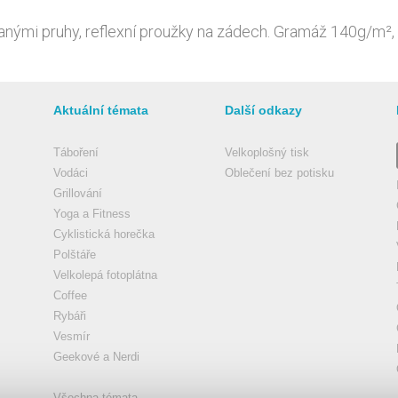
vanými pruhy, reflexní proužky na zádech. Gramáž 140g/m²,
Aktuální témata
Další odkazy
Táboření
Velkoplošný tisk
Vodáci
Oblečení bez potisku
Grillování
Yoga a Fitness
Cyklistická horečka
Polštáře
Velkolepá fotoplátna
Coffee
Rybáři
Vesmír
Geekové a Nerdi
Všechna témata