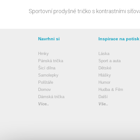
Sportovní prodyšné tričko s kontrastními síťo
Navrhni si
Inspirace na potisk
Hrnky
Láska
Pánská trička
Sport a auta
Šicí dílna
Dětské
Samolepky
Hlášky
Polštáře
Humor
Domov
Hudba & Film
Dámská trička
Další
Více..
Vše..