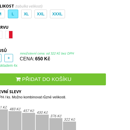
ELIKOST
(tabulka velikostí)
M
L
XL
XXL
XXXL
ARVU
USŮ
množstevní cena: od
322 Kč bez DPH
+
CENA:
650 Kč
skladem 4x
PŘIDAT DO KOŠÍKU
VNÍ SLEVY
H / ks. Možno kombinovat různé velikosti.
1 Kč
483 Kč
457 Kč
430 Kč
376 Kč
322 Kč