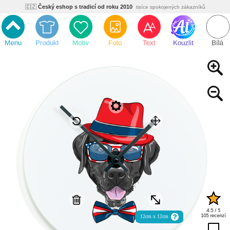
🇨🇿
Český eshop s tradicí od roku 2010
tisíce spokojených zákazníků
🌿
Ekologický a zdravotně nezávadný
žádná čína, barvy s certifikáty
💡
Inovativní výroba
vlastní vývoj, nejnovější technologie
⚡
Rychlé dodání
expedujeme do 24h
🏢
Výhodné pro firmy
velké množstevní slevy
🔥
Kvalita pod kontrolou
jsme přímý výrobce, žádný zprostředkovatel
🇨🇿
Český eshop s tradicí od roku 2010
tisíce spokojených zákazníků