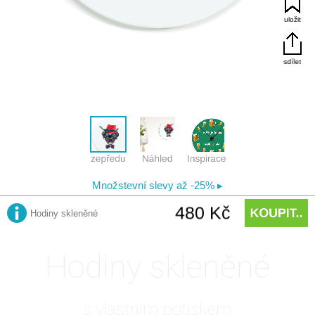
Hodiny skleněné
s vlastním potiskem