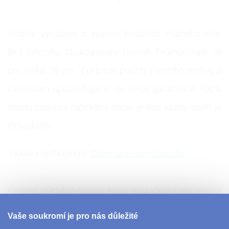
Hodiny vyrobené z vysoce kvalitního matného skla.
Bez ciferníku. Strukturovaný povrch. Průměr malé 18
cm, velké 29 cm. V případě použití vlastního motivu s
ciferníkem upozorňujeme, že nelze garantovat 100%
shodu motivu s ručičkami hodin, jelikož každý návrh je
individuální.
Tisková technologie:
Sublimace - termotransfer
Kvalitní skleněné hodiny, které jsou ideální pro vlastní
fotografie a obrázky, které na hodinách dobře
Vaše soukromí je pro nás důležité
vyniknou. Vytvořte si originální dárek pro své blízké a