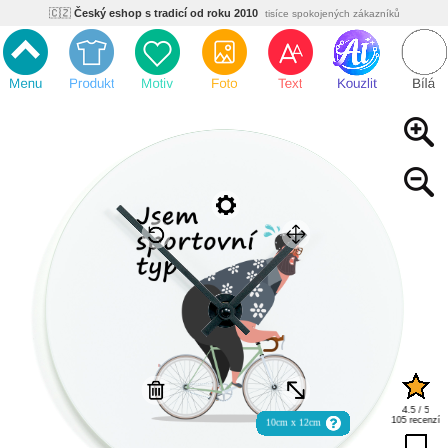
🇨🇿
Český eshop s tradicí od roku 2010
tisíce spokojených zákazníků
🌿
Ekologický a zdravotně nezávadný
žádná čína, barvy s certifikáty
💡
Inovativní výroba
vlastní vývoj, nejnovější technologie
⚡
Rychlé dodání
expedujeme do 24h
🏢
Výhodné pro firmy
velké množstevní slevy
🔥
Kvalita pod kontrolou
jsme přímý výrobce, žádný zprostředkovatel
🇨🇿
Český eshop s tradicí od roku 2010
tisíce spokojených zákazníků