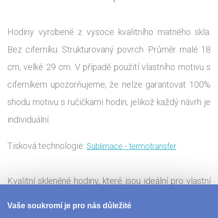
Hodiny vyrobené z vysoce kvalitního matného skla.
Bez ciferníku. Strukturovaný povrch. Průměr malé 18
cm, velké 29 cm. V případě použití vlastního motivu s
ciferníkem upozorňujeme, že nelze garantovat 100%
shodu motivu s ručičkami hodin, jelikož každý návrh je
individuální.
Tisková technologie:
Sublimace - termotransfer
Kvalitní skleněné hodiny, které jsou ideální pro vlastní
fotografie a obrázky, které na hodinách dobře
Vaše soukromí je pro nás důležité
vyniknou. Vytvořte si originální dárek pro své blízké a