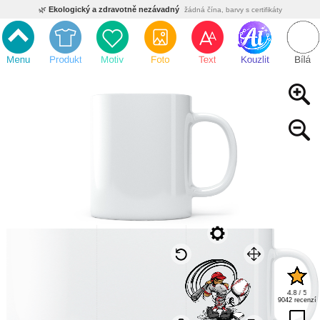
🌿
Ekologický a zdravotně nezávadný
žádná čína, barvy s certifikáty
💡
Inovativní výroba
vlastní vývoj, nejnovější technologie
⚡
Rychlé dodání
expedujeme do 24h
🏢
Výhodné pro firmy
velké množstevní slevy
🔥
Kvalita pod kontrolou
jsme přímý výrobce, žádný zprostředkovatel
🇨🇿
Český eshop s tradicí od roku 2010
tisíce spokojených zákazníků