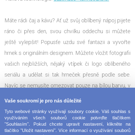
Máte rádi čaj a kávu? Ať už svůj oblíbený nápoj pijete
ráno či přes den, svou chvilku oddechu si můžete
ještě vylepšit! Popusťe uzdu své fantazii a vyvořte
hrnek s originálním designem. Můžete vložit fotografii
vašich nejbližších, nějaký vtípek či logo oblíbeného
seriálu a udělat si tak hrneček přesně podle sebe.
Navíc se nemusíte omezovat pouze na bílou barvu, v
nabídce najdete různé barevné kombinace ouška a
Vaše soukromí je pro nás důležité
vnitřku hrnku. Hrnek s fotkou je jednoduchý a vkusný
Tyto webové stránky využívají soubory cookie. Váš souhlas s
dárek pro nejbližší, který zaručeně potěší. Máte firmu?
využíváním všech souborů cookie potvrďte tlačítkem
"Souhlasím". Pokud chcete upravit nastavení, klikněte na
Tento hrnek je ideální pro reklamní účely či vytváření
tlačítko "Uložit nastavení". Více informací o využívání souborů