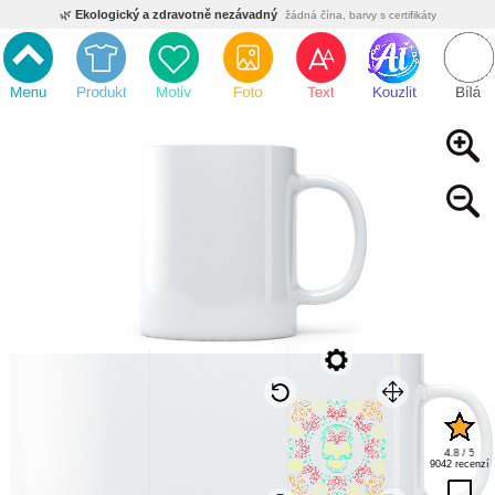
🌿
Ekologický a zdravotně nezávadný
žádná čína, barvy s certifikáty
💡
Inovativní výroba
vlastní vývoj, nejnovější technologie
⚡
Rychlé dodání
expedujeme do 24h
🏢
Výhodné pro firmy
velké množstevní slevy
🔥
Kvalita pod kontrolou
jsme přímý výrobce, žádný zprostředkovatel
🇨🇿
Český eshop s tradicí od roku 2010
tisíce spokojených zákazníků