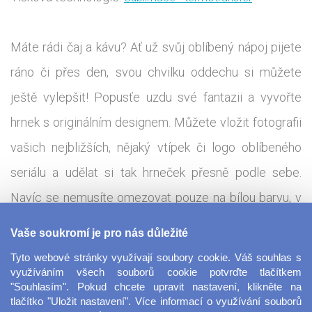
Máte rádi čaj a kávu? Ať už svůj oblíbený nápoj pijete
ráno či přes den, svou chvilku oddechu si můžete
ještě vylepšit! Popusťe uzdu své fantazii a vyvořte
hrnek s originálním designem. Můžete vložit fotografii
vašich nejbližších, nějaký vtípek či logo oblíbeného
seriálu a udělat si tak hrneček přesně podle sebe.
Navíc se nemusíte omezovat pouze na bílou barvu, v
nabídce najdete různé barevné kombinace ouška a
Vaše soukromí je pro nás důležité
vnitřku hrnku. Hrnek s fotkou je jednoduchý a vkusný
Tyto webové stránky využívají soubory cookie. Váš souhlas s
dárek pro nejbližší, který zaručeně potěší. Máte firmu?
využíváním všech souborů cookie potvrďte tlačítkem
"Souhlasím". Pokud chcete upravit nastavení, klikněte na
Tento hrnek je ideální pro reklamní účely či vytváření
tlačítko "Uložit nastavení". Více informací o využívání souborů