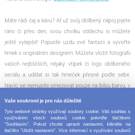
Máte rádi čaj a kávu? Ať už svůj oblíbený nápoj pijete
ráno či přes den, svou chvilku oddechu si můžete
ještě vylepšit! Popusťe uzdu své fantazii a vyvořte
hrnek s originálním designem. Můžete vložit fotografii
vašich nejbližších, nějaký vtípek či logo oblíbeného
seriálu a udělat si tak hrneček přesně podle sebe.
Navíc se nemusíte omezovat pouze na bílou barvu, v
nabídce najdete různé barevné kombinace ouška a
Vaše soukromí je pro nás důležité
vnitřku hrnku. Hrnek s fotkou je jednoduchý a vkusný
Tyto webové stránky využívají soubory cookie. Váš souhlas s
dárek pro nejbližší, který zaručeně potěší. Máte firmu?
využíváním všech souborů cookie potvrďte tlačítkem
"Souhlasím". Pokud chcete upravit nastavení, klikněte na
Tento hrnek je ideální pro reklamní účely či vytváření
tlačítko "Uložit nastavení". Více informací o využívání souborů