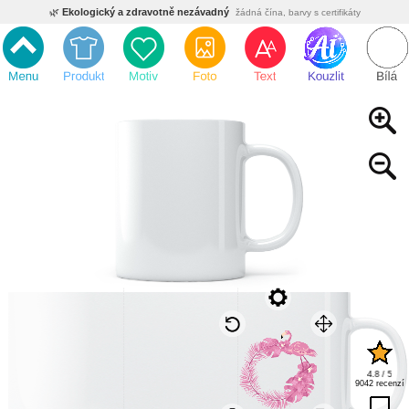
🌿
Ekologický a zdravotně nezávadný
žádná čína, barvy s certifikáty
💡
Inovativní výroba
vlastní vývoj, nejnovější technologie
⚡
Rychlé dodání
expedujeme do 24h
🏢
Výhodné pro firmy
velké množstevní slevy
🔥
Kvalita pod kontrolou
jsme přímý výrobce, žádný zprostředkovatel
🇨🇿
Český eshop s tradicí od roku 2010
tisíce spokojených zákazníků