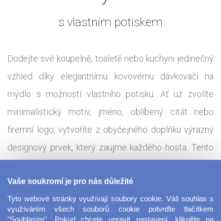
s vlastním potiskem
Dodejte své koupelně, toaletě nebo kuchyni jedinečný
vzhled díky elegantnímu kovovému dávkovači na
mýdlo s možností vlastního potisku. Ať už zvolíte
minimalistický motiv, jméno, oblíbený citát nebo
firemní logo, vytvoříte z obyčejného doplňku výrazný
designový prvek, který zaujme každého hosta. Tento
kovový dávkovač kombinuje praktickou funkčnost s
Vaše soukromí je pro nás důležité
odolností a moderním vzhledem. Díky pevnému tělu a
Tyto webové stránky využívají soubory cookie. Váš souhlas s
kvalitnímu dávkovacímu mechanismu je vhodný pro
využíváním všech souborů cookie potvrďte tlačítkem
každodenní použití nejen doma, ale i v kanceláři, hotelu
"Souhlasím". Pokud chcete upravit nastavení, klikněte na