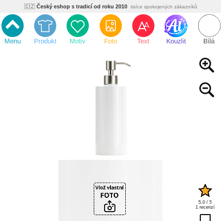
🇨🇿
Český eshop s tradicí od roku 2010
tisíce spokojených zákazníků
🌿
Ekologický a zdravotně nezávadný
žádná čína, barvy s certifikáty
💡
Inovativní výroba
vlastní vývoj, nejnovější technologie
⚡
Rychlé dodání
expedujeme do 24h
🏢
Výhodné pro firmy
velké množstevní slevy
🔥
Kvalita pod kontrolou
jsme přímý výrobce, žádný zprostředkovatel
🇨🇿
Český eshop s tradicí od roku 2010
tisíce spokojených zákazníků