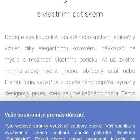
s vlastním potiskem
Dodejte své koupelně, toaletě nebo kuchyni jedinečný
vzhled díky elegantnímu kovovému dávkovači na
mýdlo s možností vlastního potisku. Ať už zvolíte
minimalistický motiv, jméno, oblíbený citát nebo
firemní logo, vytvoříte z obyčejného doplňku výrazný
designový prvek, který zaujme každého hosta. Tento
kovový dávkovač kombinuje praktickou funkčnost s
Vaše soukromí je pro nás důležité
odolností a moderním vzhledem. Díky pevnému tělu a
Tyto webové stránky využívají soubory cookie. Váš souhlas s
kvalitnímu dávkovacímu mechanismu je vhodný pro
využíváním všech souborů cookie potvrďte tlačítkem
každodenní použití nejen doma, ale i v kanceláři, hotelu
"Souhlasím". Pokud chcete upravit nastavení, klikněte na