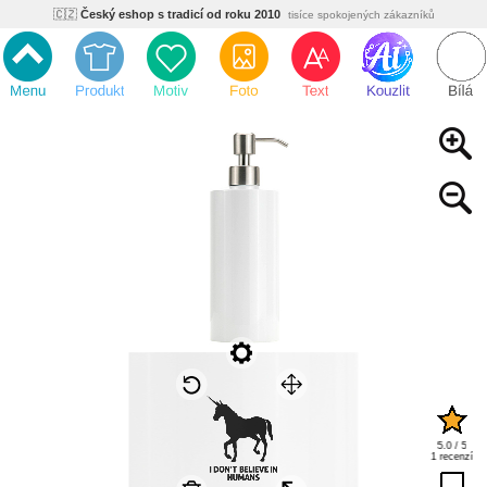
🇨🇿
Český eshop s tradicí od roku 2010
tisíce spokojených zákazníků
🌿
Ekologický a zdravotně nezávadný
žádná čína, barvy s certifikáty
💡
Inovativní výroba
vlastní vývoj, nejnovější technologie
⚡
Rychlé dodání
expedujeme do 24h
🏢
Výhodné pro firmy
velké množstevní slevy
🔥
Kvalita pod kontrolou
jsme přímý výrobce, žádný zprostředkovatel
🇨🇿
Český eshop s tradicí od roku 2010
tisíce spokojených zákazníků