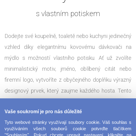
s vlastním potiskem
Dodejte své koupelně, toaletě nebo kuchyni jedinečný
vzhled díky elegantnímu kovovému dávkovači na
mýdlo s možností vlastního potisku. Ať už zvolíte
minimalistický motiv, jméno, oblíbený citát nebo
firemní logo, vytvoříte z obyčejného doplňku výrazný
designový prvek, který zaujme každého hosta. Tento
kovový dávkovač kombinuje praktickou funkčnost s
Vaše soukromí je pro nás důležité
odolností a moderním vzhledem. Díky pevnému tělu a
Tyto webové stránky využívají soubory cookie. Váš souhlas s
kvalitnímu dávkovacímu mechanismu je vhodný pro
využíváním všech souborů cookie potvrďte tlačítkem
každodenní použití nejen doma, ale i v kanceláři, hotelu
"Souhlasím". Pokud chcete upravit nastavení, klikněte na