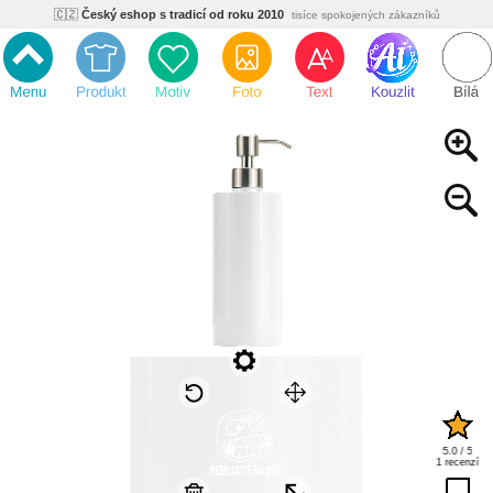
🇨🇿
Český eshop s tradicí od roku 2010
tisíce spokojených zákazníků
🌿
Ekologický a zdravotně nezávadný
žádná čína, barvy s certifikáty
💡
Inovativní výroba
vlastní vývoj, nejnovější technologie
⚡
Rychlé dodání
expedujeme do 24h
🏢
Výhodné pro firmy
velké množstevní slevy
🔥
Kvalita pod kontrolou
jsme přímý výrobce, žádný zprostředkovatel
🇨🇿
Český eshop s tradicí od roku 2010
tisíce spokojených zákazníků