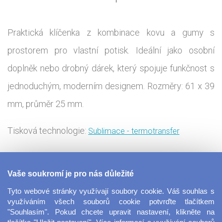
Praktická klíčenka z kombinace kovu a gumy s
prostorem pro vlastní potisk. Ideální jako osobní
doplněk nebo drobný dárek, který spojuje funkčnost s
jednoduchým, moderním designem. Rozměry: 61 x 39
mm, průměr 25 mm.
Tisková technologie:
Sublimace - termotransfer
Navrhni si vlastní design na originální, kvalitní a
Vaše soukromí je pro nás důležité
stylovou klíčenku, kterou máme hned v několika
Tyto webové stránky využívají soubory cookie. Váš souhlas s
barvách. Ať už si ji pověsíš na klíče od auta nebo od
využíváním všech souborů cookie potvrďte tlačítkem
"Souhlasím". Pokud chcete upravit nastavení, klikněte na
domu, tento originál ti nikdo nevezme. Navíc má na