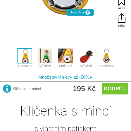
Klíčenka s mincí
s vlastním potiskem