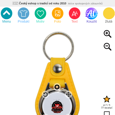
🌿
Ekologický a zdravotně nezávadný
žádná čína, barvy s certifikáty
💡
Inovativní výroba
vlastní vývoj, nejnovější technologie
⚡
Rychlé dodání
expedujeme do 24h
🏢
Výhodné pro firmy
velké množstevní slevy
🔥
Kvalita pod kontrolou
jsme přímý výrobce, žádný zprostředkovatel
🇨🇿
Český eshop s tradicí od roku 2010
tisíce spokojených zákazníků