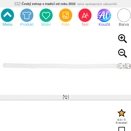
🇨🇿
Český eshop s tradicí od roku 2010
tisíce spokojených zákazníků
🌿
Ekologický a zdravotně nezávadný
žádná čína, barvy s certifikáty
💡
Inovativní výroba
vlastní vývoj, nejnovější technologie
⚡
Rychlé dodání
expedujeme do 24h
🏢
Výhodné pro firmy
velké množstevní slevy
🔥
Kvalita pod kontrolou
jsme přímý výrobce, žádný zprostředkovatel
🇨🇿
Český eshop s tradicí od roku 2010
tisíce spokojených zákazníků