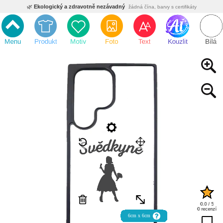
🌿
Ekologický a zdravotně nezávadný
žádná čína, barvy s certifikáty
💡
Inovativní výroba
vlastní vývoj, nejnovější technologie
⚡
Rychlé dodání
expedujeme do 24h
🏢
Výhodné pro firmy
velké množstevní slevy
🔥
Kvalita pod kontrolou
jsme přímý výrobce, žádný zprostředkovatel
🇨🇿
Český eshop s tradicí od roku 2010
tisíce spokojených zákazníků