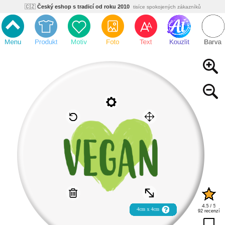
🇨🇿
Český eshop s tradicí od roku 2010
tisíce spokojených zákazníků
🌿
Ekologický a zdravotně nezávadný
žádná čína, barvy s certifikáty
💡
Inovativní výroba
vlastní vývoj, nejnovější technologie
⚡
Rychlé dodání
expedujeme do 24h
🏢
Výhodné pro firmy
velké množstevní slevy
🔥
Kvalita pod kontrolou
jsme přímý výrobce, žádný zprostředkovatel
🇨🇿
Český eshop s tradicí od roku 2010
tisíce spokojených zákazníků