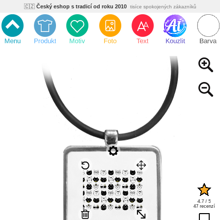
🇨🇿
Český eshop s tradicí od roku 2010
tisíce spokojených zákazníků
🌿
Ekologický a zdravotně nezávadný
žádná čína, barvy s certifikáty
💡
Inovativní výroba
vlastní vývoj, nejnovější technologie
⚡
Rychlé dodání
expedujeme do 24h
🏢
Výhodné pro firmy
velké množstevní slevy
🔥
Kvalita pod kontrolou
jsme přímý výrobce, žádný zprostředkovatel
🇨🇿
Český eshop s tradicí od roku 2010
tisíce spokojených zákazníků