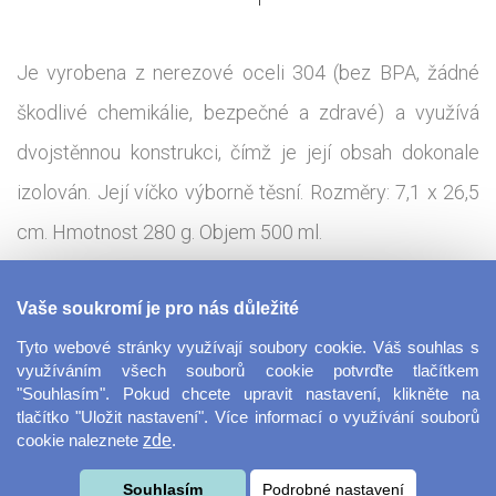
Je vyrobena z nerezové oceli 304 (bez BPA, žádné
škodlivé chemikálie, bezpečné a zdravé) a využívá
dvojstěnnou konstrukci, čímž je její obsah dokonale
izolován. Její víčko výborně těsní. Rozměry: 7,1 x 26,5
cm. Hmotnost 280 g. Objem 500 ml.
Tisková technologie:
Sublimace - termotransfer
Vaše soukromí je pro nás důležité
Tyto webové stránky využívají soubory cookie. Váš souhlas s
Ocelová láhev ve tvaru Coly je skvělým doplňkem na
využíváním všech souborů cookie potvrďte tlačítkem
"Souhlasím". Pokud chcete upravit nastavení, klikněte na
turistických cestách. Láhev skvěle udrží váš nápoj
tlačítko "Uložit nastavení". Více informací o využívání souborů
cookie naleznete
zde
.
teplý a nebo naopak studený. S vlastním potiskem se z
láhve stává ideální originální dárek pro vaše blízké,
Souhlasím
Podrobné nastavení