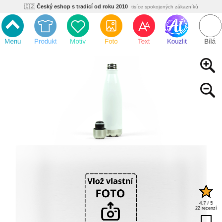
🇨🇿
Český eshop s tradicí od roku 2010
tisíce spokojených zákazníků
🌿
Ekologický a zdravotně nezávadný
žádná čína, barvy s certifikáty
💡
Inovativní výroba
vlastní vývoj, nejnovější technologie
⚡
Rychlé dodání
expedujeme do 24h
🏢
Výhodné pro firmy
velké množstevní slevy
🔥
Kvalita pod kontrolou
jsme přímý výrobce, žádný zprostředkovatel
🇨🇿
Český eshop s tradicí od roku 2010
tisíce spokojených zákazníků