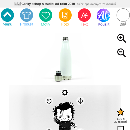
🇨🇿
Český eshop s tradicí od roku 2010
tisíce spokojených zákazníků
🌿
Ekologický a zdravotně nezávadný
žádná čína, barvy s certifikáty
💡
Inovativní výroba
vlastní vývoj, nejnovější technologie
⚡
Rychlé dodání
expedujeme do 24h
🏢
Výhodné pro firmy
velké množstevní slevy
🔥
Kvalita pod kontrolou
jsme přímý výrobce, žádný zprostředkovatel
🇨🇿
Český eshop s tradicí od roku 2010
tisíce spokojených zákazníků