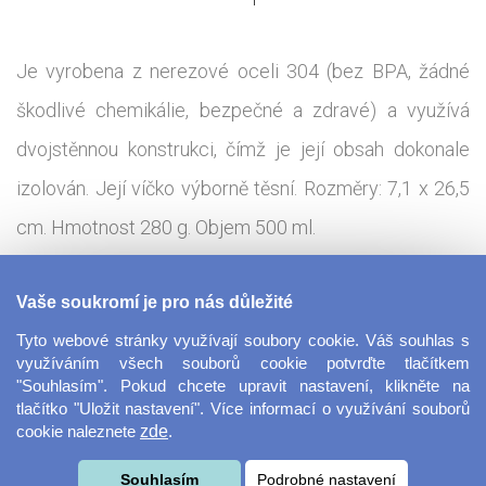
Je vyrobena z nerezové oceli 304 (bez BPA, žádné
škodlivé chemikálie, bezpečné a zdravé) a využívá
dvojstěnnou konstrukci, čímž je její obsah dokonale
izolován. Její víčko výborně těsní. Rozměry: 7,1 x 26,5
cm. Hmotnost 280 g. Objem 500 ml.
Tisková technologie:
Sublimace - termotransfer
Vaše soukromí je pro nás důležité
Tyto webové stránky využívají soubory cookie. Váš souhlas s
Ocelová láhev ve tvaru Coly je skvělým doplňkem na
využíváním všech souborů cookie potvrďte tlačítkem
"Souhlasím". Pokud chcete upravit nastavení, klikněte na
turistických cestách. Láhev skvěle udrží váš nápoj
tlačítko "Uložit nastavení". Více informací o využívání souborů
cookie naleznete
zde
.
teplý a nebo naopak studený. S vlastním potiskem se z
láhve stává ideální originální dárek pro vaše blízké,
Souhlasím
Podrobné nastavení