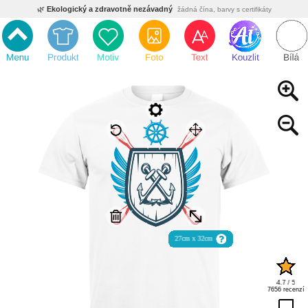
🌿
Ekologický a zdravotně nezávadný
žádná čína, barvy s certifikáty
💡
Inovativní výroba
vlastní vývoj, nejnovější technologie
⚡
Rychlé dodání
expedujeme do 24h
🏢
Výhodné pro firmy
velké množstevní slevy
🔥
Kvalita pod kontrolou
jsme přímý výrobce, žádný zprostředkovatel
🇨🇿
Český eshop s tradicí od roku 2010
tisíce spokojených zákazníků