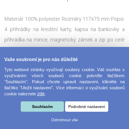
Materiál: 100% polyester Rozměry 117x75 mm Popis:
4 přihrádky na kreditní karty, kapsa na bankovky a
přihrádka na mince, magnetický zámek a zip po celé
délce
Vaše soukromí je pro nás důležité
Tisková technologie:
Sublimace - termotransfer
Tyto webové stránky využívají soubory cookie. Váš souhlas s
využíváním všech souborů cookie potvrďte tlačítkem
"Souhlasím". Pokud chcete upravit nastavení, klikněte na
Unisex peněženka s celou přední stranou určenou k
tlačítko "Uložit nastavení". Více informací o využívání souborů
cookie naleznete
zde
.
potisku. Vhodná pro váš vlastní obrázek, můžete si
však vybrat i některý z našich motivů, které jsou pro
Souhlasím
Podrobné nastavení
vás v návrháři připraveny.
Odmítnout vše