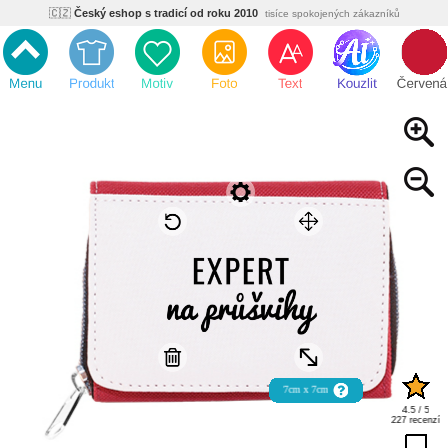
🇨🇿
Český eshop s tradicí od roku 2010
tisíce spokojených zákazníků
🌿
Ekologický a zdravotně nezávadný
žádná čína, barvy s certifikáty
💡
Inovativní výroba
vlastní vývoj, nejnovější technologie
⚡
Rychlé dodání
expedujeme do 24h
🏢
Výhodné pro firmy
velké množstevní slevy
🔥
Kvalita pod kontrolou
jsme přímý výrobce, žádný zprostředkovatel
🇨🇿
Český eshop s tradicí od roku 2010
tisíce spokojených zákazníků