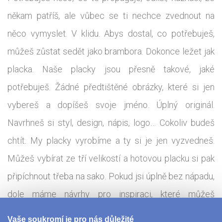
někam patříš, ale vůbec se ti nechce zvednout na
něco vymyslet. V klidu. Abys dostal, co potřebuješ,
můžeš zůstat sedět jako brambora. Dokonce ležet jak
placka. Naše placky jsou přesně takové, jaké
potřebuješ. Žádné předtištěné obrázky, které si jen
vybereš a dopíšeš svoje jméno. Úplný originál.
Navrhneš si styl, design, nápis, logo… Cokoliv budeš
chtít. My placky vyrobíme a ty si je jen vyzvedneš.
Můžeš vybírat ze tří velikostí a hotovou placku si pak
připíchnout třeba na sako. Pokud jsi úplně bez nápadu,
dole máme návrhy pro inspiraci, které můžeš
vyzkoušet. Když ti nebude vyhovovat připichovací
Vaše soukromí je pro nás důležité