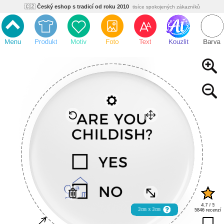
🇨🇿
Český eshop s tradicí od roku 2010
tisíce spokojených zákazníků
🌿
Ekologický a zdravotně nezávadný
žádná čína, barvy s certifikáty
💡
Inovativní výroba
vlastní vývoj, nejnovější technologie
⚡
Rychlé dodání
expedujeme do 24h
🏢
Výhodné pro firmy
velké množstevní slevy
🔥
Kvalita pod kontrolou
jsme přímý výrobce, žádný zprostředkovatel
🇨🇿
Český eshop s tradicí od roku 2010
tisíce spokojených zákazníků