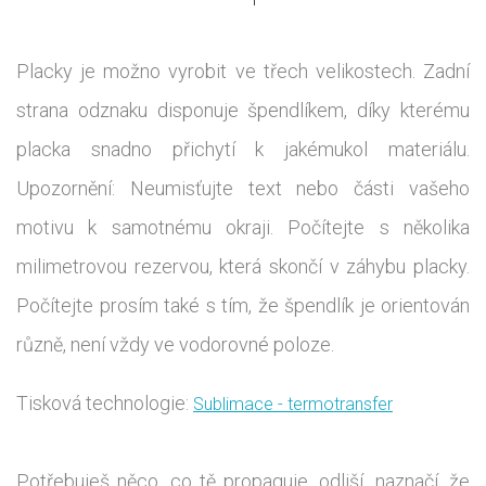
Placky je možno vyrobit ve třech velikostech. Zadní
strana odznaku disponuje špendlíkem, díky kterému
placka snadno přichytí k jakémukol materiálu.
Upozornění: Neumisťujte text nebo části vašeho
motivu k samotnému okraji. Počítejte s několika
milimetrovou rezervou, která skončí v záhybu placky.
Počítejte prosím také s tím, že špendlík je orientován
různě, není vždy ve vodorovné poloze.
Tisková technologie:
Sublimace - termotransfer
Potřebuješ něco, co tě propaguje, odliší, naznačí, že