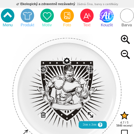
🌿
Ekologický a zdravotně nezávadný
žádná čína, barvy s certifikáty
💡
Inovativní výroba
vlastní vývoj, nejnovější technologie
⚡
Rychlé dodání
expedujeme do 24h
🏢
Výhodné pro firmy
velké množstevní slevy
🔥
Kvalita pod kontrolou
jsme přímý výrobce, žádný zprostředkovatel
🇨🇿
Český eshop s tradicí od roku 2010
tisíce spokojených zákazníků