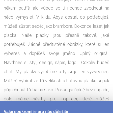
někam patříš, ale vůbec se ti nechce zvednout na
něco vymyslet. V klidu. Abys dostal, co potřebuješ,
můžeš zůstat sedět jako brambora. Dokonce ležet jak
placka. Naše placky jsou přesně takové, jaké
potřebuješ. Žádné předtištěné obrázky, které si jen
vybereš a dopíšeš svoje jméno. Úplný originál.
Navrhneš si styl, design, nápis, logo… Cokoliv budeš
chtít. My placky vyrobíme a ty si je jen vyzvedneš.
Můžeš vybírat ze tří velikostí a hotovou placku si pak
připíchnout třeba na sako. Pokud jsi úplně bez nápadu,
dole máme návrhy pro inspiraci, které můžeš
vyzkoušet. Když ti nebude vyhovovat připichovací
Vaše soukromí je pro nás důležité