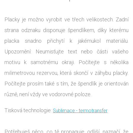
Placky je možno vyrobit ve třech velikostech. Zadní
strana odznaku disponuje špendlíkem, díky kterému
placka snadno přichytí k jakémukol materiálu.
Upozornění: Neumisťujte text nebo části vašeho
motivu k samotnému okraji. Počítejte s několika
milimetrovou rezervou, která skončí v záhybu placky.
Počítejte prosím také s tím, že špendlík je orientován
různě, není vždy ve vodorovné poloze.
Tisková technologie:
Sublimace - termotransfer
Potřebuješ něco, co tě propaguje, odliší, naznačí, že