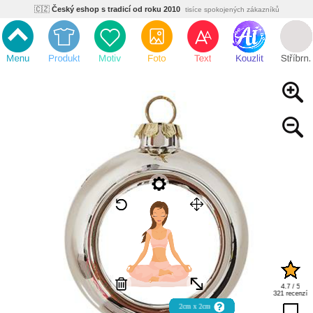
🌿
Ekologický a zdravotně nezávadný
žádná čína, barvy s certifikáty
💡
Inovativní výroba
vlastní vývoj, nejnovější technologie
⚡
Rychlé dodání
expedujeme do 24h
🏢
Výhodné pro firmy
velké množstevní slevy
🔥
Kvalita pod kontrolou
jsme přímý výrobce, žádný zprostředkovatel
🇨🇿
Český eshop s tradicí od roku 2010
tisíce spokojených zákazníků