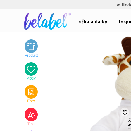
🌿
Ekol
Trička a dárky
Inspi
Dárky pro..
Inspirace na poti
Dárky pro maminku
Láska
Dárky pro ségru
Sport a auta
Dárky pro babičku
Dětské
Dárky pro tátu
Hlášky
Dárky pro bráchu
Humor
Dárky pro dědu
Hudba & Film
Dárky pro partnera
Autorská grafika
Dárky pro partnerku
Vše..
Dárky pro přátele