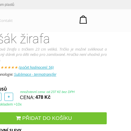
um plastů
Kontakt
šák žirafa
ová žirafa s tričkem 23 cm veliká. Tričko je možné svléknout a
sný dárek pro děti nebo pro zamilované. Hračka není vhodná pro
.
:
★
★
★
★
★
(počet hodnocení: 56)
hnologie:
Sublimace - termotransfer
USŮ
množstevní cena: od
237 Kč bez DPH
+
CENA:
478 Kč
skladem >10x
PŘIDAT DO KOŠÍKU
VNÍ SLEVY