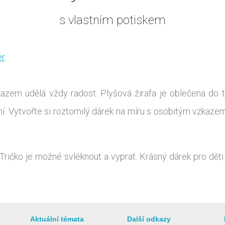
s vlastním potiskem
er
zem udělá vždy radost. Plyšová žirafa je oblečena do tr
ání. Vytvořte si roztomilý dárek na míru s osobitým vzka
 Tričko je možné svléknout a vyprat. Krásný dárek pro dě
Aktuální témata
Další odkazy