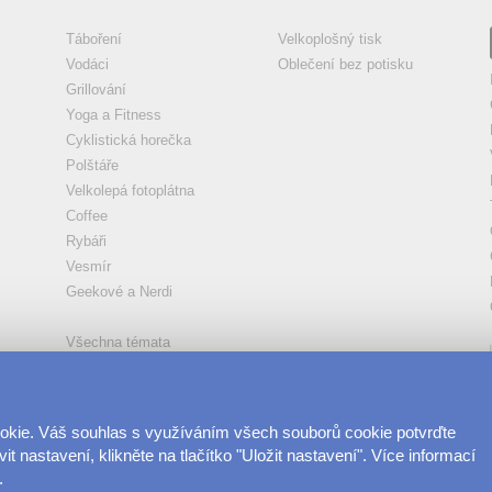
Táboření
Velkoplošný tisk
Vodáci
Oblečení bez potisku
Grillování
Yoga a Fitness
Cyklistická horečka
Polštáře
Velkolepá fotoplátna
Coffee
Rybáři
Vesmír
Geekové a Nerdi
Všechna témata
ookie. Váš souhlas s využíváním všech souborů cookie potvrďte
t nastavení, klikněte na tlačítko "Uložit nastavení". Více informací
.