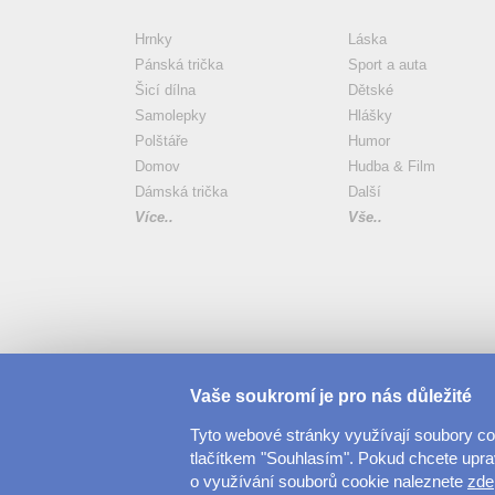
Hrnky
Láska
Pánská trička
Sport a auta
Šicí dílna
Dětské
Samolepky
Hlášky
Polštáře
Humor
Domov
Hudba & Film
Dámská trička
Další
Více..
Vše..
Vaše soukromí je pro nás důležité
Tyto webové stránky využívají soubory c
tlačítkem "Souhlasím". Pokud chcete upravi
o využívání souborů cookie naleznete
zde