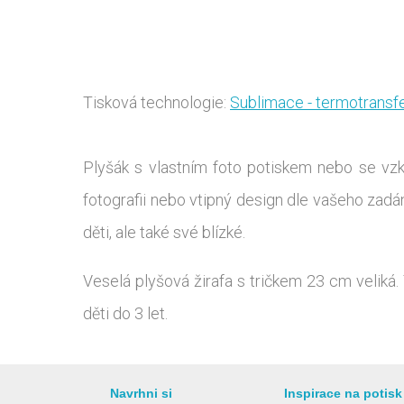
Tisková technologie:
Sublimace - termotransf
Plyšák s vlastním foto potiskem nebo se vzka
fotografii nebo vtipný design dle vašeho zad
děti, ale také své blízké.
Veselá plyšová žirafa s tričkem 23 cm veliká.
děti do 3 let.
Navrhni si
Inspirace na potisk