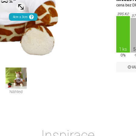
cena bez DP
395 Kč
37
1 ks
5
0%
UL
Inspirace