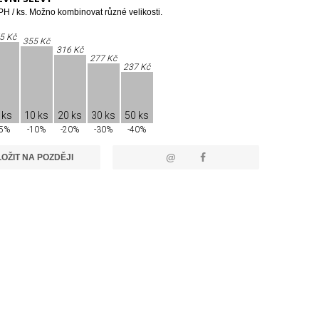
H / ks. Možno kombinovat různé velikosti.
5 Kč
355 Kč
316 Kč
277 Kč
237 Kč
 ks
10 ks
20 ks
30 ks
50 ks
-5%
-10%
-20%
-30%
-40%
@
OŽIT NA POZDĚJI