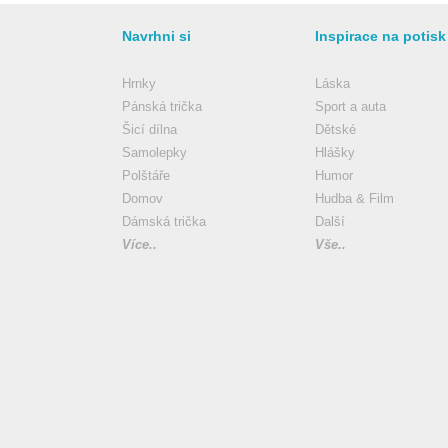
Navrhni si
Inspirace na potisk
Hrnky
Láska
Pánská trička
Sport a auta
Šicí dílna
Dětské
Samolepky
Hlášky
Polštáře
Humor
Domov
Hudba & Film
Dámská trička
Další
Více..
Vše..