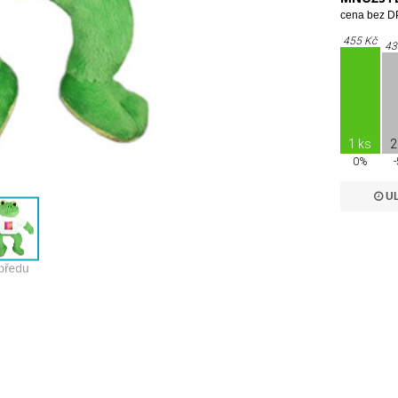
cena bez DP
455 Kč
43
1 ks
2
0%
UL