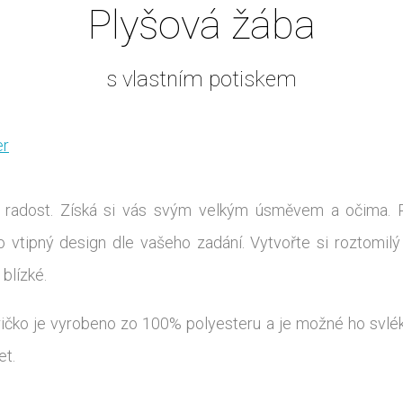
Plyšová žába
s vlastním potiskem
er
 radost. Získá si vás svým velkým úsměvem a očima. P
ebo vtipný design dle vašeho zadání. Vytvořte si roztom
 blízké.
ičko je vyrobeno zo 100% polyesteru a je možné ho svlék
et.