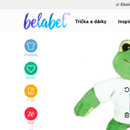
🌿
Ekol
Trička a dárky
Inspi
Dárky pro..
Inspirace na poti
Dárky pro maminku
Láska
Dárky pro ségru
Sport a auta
Dárky pro babičku
Dětské
Dárky pro tátu
Hlášky
Dárky pro bráchu
Humor
Dárky pro dědu
Hudba & Film
Dárky pro partnera
Autorská grafika
Dárky pro partnerku
Vše..
Dárky pro přátele