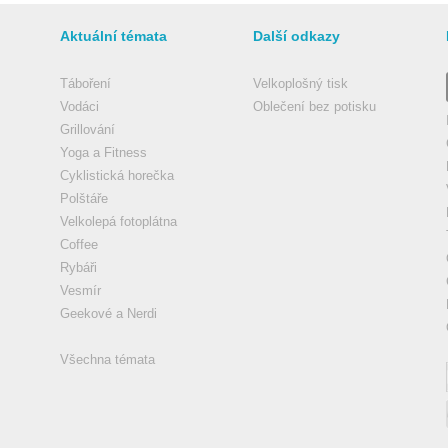
Aktuální témata
Další odkazy
Táboření
Velkoplošný tisk
Vodáci
Oblečení bez potisku
Grillování
Yoga a Fitness
Cyklistická horečka
Polštáře
Velkolepá fotoplátna
Coffee
Rybáři
Vesmír
Geekové a Nerdi
Všechna témata