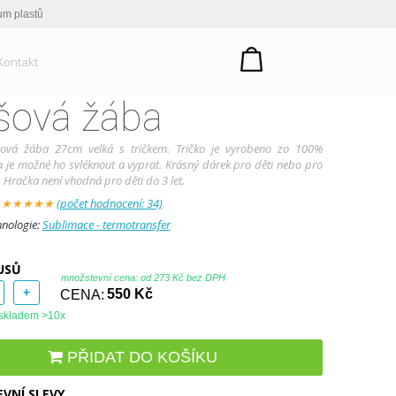
um plastů
Kontakt
šová žába
šová žába 27cm velká s tričkem. Tričko je vyrobeno zo 100%
a je možné ho svléknout a vyprat. Krásný dárek pro děti nebo pro
 Hračka není vhodná pro děti do 3 let.
:
★
★
★
★
★
(počet hodnocení: 34)
hnologie:
Sublimace - termotransfer
USŮ
množstevní cena: od
273 Kč bez DPH
+
CENA:
550 Kč
skladem >10x
PŘIDAT DO KOŠÍKU
VNÍ SLEVY