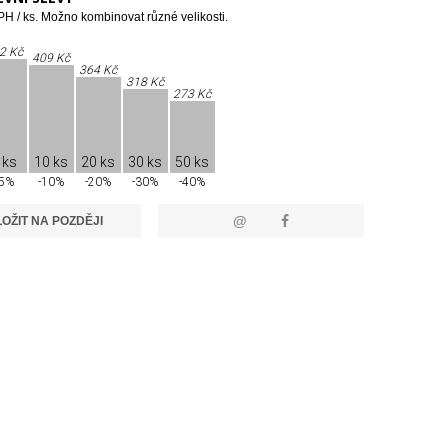
H / ks. Možno kombinovat různé velikosti.
2 Kč
409 Kč
364 Kč
318 Kč
273 Kč
 ks
10 ks
20 ks
30 ks
50 ks
-5%
-10%
-20%
-30%
-40%
@
OŽIT NA POZDĚJI