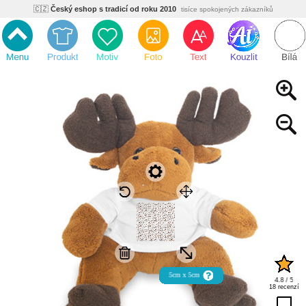
🇨🇿
Český eshop s tradicí od roku 2010
tisíce spokojených zákazníků
🌿
Ekologický a zdravotně nezávadný
žádná čína, barvy s certifikáty
💡
Inovativní výroba
vlastní vývoj, nejnovější technologie
⚡
Rychlé dodání
expedujeme do 24h
🏢
Výhodné pro firmy
velké množstevní slevy
🔥
Kvalita pod kontrolou
jsme přímý výrobce, žádný zprostředkovatel
🇨🇿
Český eshop s tradicí od roku 2010
tisíce spokojených zákazníků