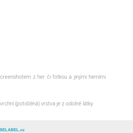
creenshotem z her či fotkou a jinými herními
hní (potištěná) vrstva je z odolné látky
BELABEL.cz