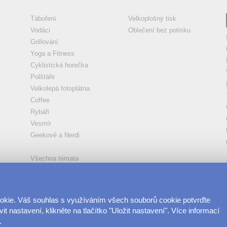
Táboření
Velkoplošný tisk
Vodáci
Oblečení bez potisku
Grillování
Yoga a Fitness
Cyklistická horečka
Polštáře
Velkolepá fotoplátna
Coffee
Rybáři
Vesmír
Geekové a Nerdi
Všechna témata
ookie. Váš souhlas s využíváním všech souborů cookie potvrďte
t nastavení, klikněte na tlačítko "Uložit nastavení". Více informací
.