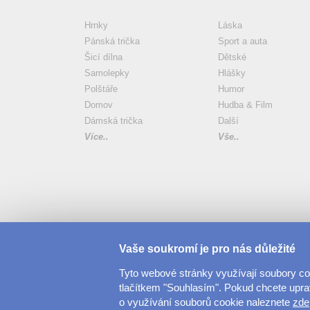
Hrnky
Láska
Pánská trička
Sport a auta
Šicí dílna
Dětské
Samolepky
Hlášky
Polštáře
Humor
Domov
Hudba & Film
Dámská trička
Další
Více..
Vše..
Vaše soukromí je pro nás důležité
Tyto webové stránky využívají soubory c
tlačítkem "Souhlasím". Pokud chcete upravi
o využívání souborů cookie naleznete
zde