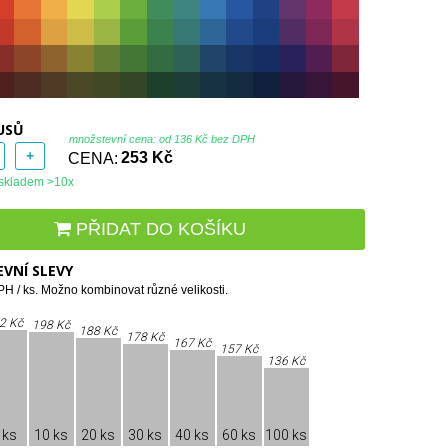
USŮ
množstevní cena: od
136 Kč bez DPH
+
CENA:
253 Kč
skladem >10x
PŘIDAT DO KOŠÍKU
VNÍ SLEVY
H / ks. Možno kombinovat různé velikosti.
2 Kč
198 Kč
188 Kč
178 Kč
167 Kč
157 Kč
136 Kč
 ks
10 ks
20 ks
30 ks
40 ks
60 ks
100 ks