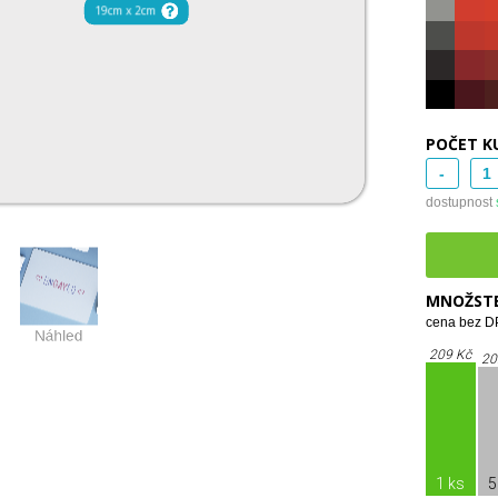
POČET K
-
dostupnost
MNOŽSTE
cena bez DP
209 Kč
20
1 ks
5