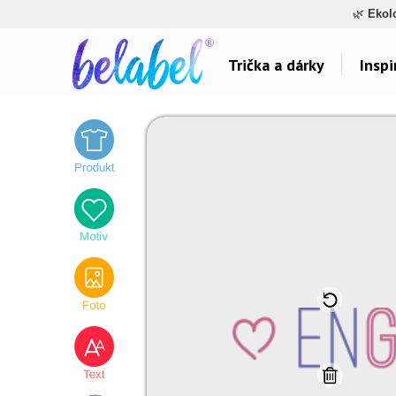
🌿
Ekol
Trička a dárky
Inspi
Dárky pro..
Inspirace na poti
Dárky pro maminku
Láska
Dárky pro ségru
Sport a auta
Dárky pro babičku
Dětské
Dárky pro tátu
Hlášky
Dárky pro bráchu
Humor
Dárky pro dědu
Hudba & Film
Dárky pro partnera
Autorská grafika
Dárky pro partnerku
Vše..
Dárky pro přátele