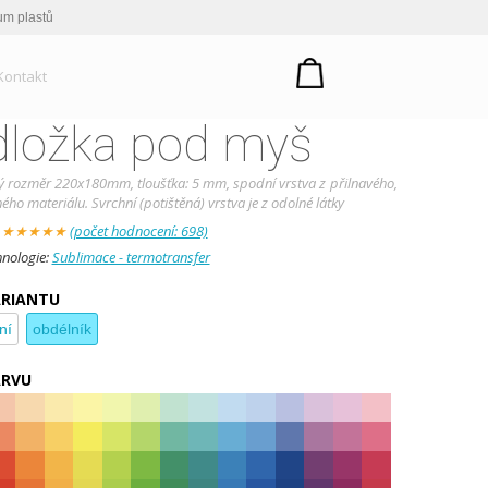
um plastů
Kontakt
dložka pod myš
 rozměr 220x180mm, tloušťka: 5 mm, spodní vrstva z přilnavého,
o materiálu. Svrchní (potištěná) vrstva je z odolné látky
:
★
★
★
★
★
(počet hodnocení: 698)
hnologie:
Sublimace - termotransfer
ARIANTU
ní
obdélník
ARVU