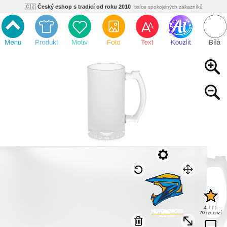
🇨🇿
Český eshop s tradicí od roku 2010
tisíce spokojených zákazníků
🌿
Ekologický a zdravotně nezávadný
žádná čína, barvy s certifikáty
💡
Inovativní výroba
vlastní vývoj, nejnovější technologie
⚡
Rychlé dodání
expedujeme do 24h
🏢
Výhodné pro firmy
velké množstevní slevy
🔥
Kvalita pod kontrolou
jsme přímý výrobce, žádný zprostředkovatel
🇨🇿
Český eshop s tradicí od roku 2010
tisíce spokojených zákazníků