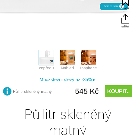
Půllitr skleněný
matný