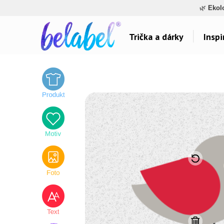
🌿
Ekol
Trička a dárky
Inspi
Dárky pro..
Inspirace na poti
Dárky pro maminku
Láska
Dárky pro ségru
Sport a auta
Dárky pro babičku
Dětské
Dárky pro tátu
Hlášky
Dárky pro bráchu
Humor
Dárky pro dědu
Hudba & Film
Dárky pro partnera
Autorská grafika
Dárky pro partnerku
Vše..
Dárky pro přátele