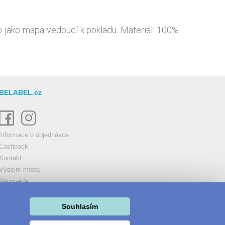
 dle Vaší fantazie. Můžete na ni vkládat fotky,
la jistě je ocení i Vaše návštěvy. Rohožka dle
Souhlasím