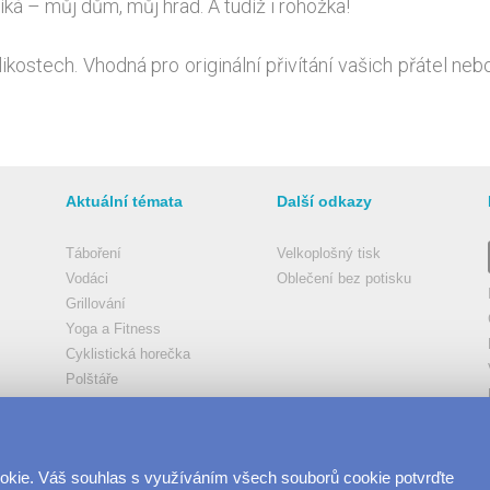
Rohožka
s vlastním potiskem
er
ž k Vám vůbec vkročí! Vytvořte si u nás originální rohožku
ám určitě zlepší náladu už před prahem Vašeho domova a zce
ookie. Váš souhlas s využíváním všech souborů cookie potvrďte