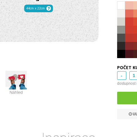
POČET K
-
dostupnost
UL