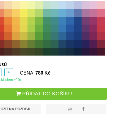
USŮ
+
CENA:
780 Kč
skladem >10x
PŘIDAT DO KOŠÍKU
@
OŽIT NA POZDĚJI