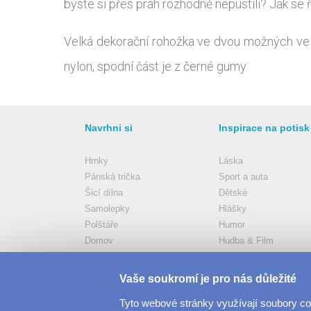
Tisková technologie:
Sublimace - termotransf
Upozorněte hosty na své kreativní já, ještě ne
Vaše soukromí je pro nás důležité
různé uvítací nápisy a vtipné vzkazy, které V
Tyto webové stránky využívají soubory c