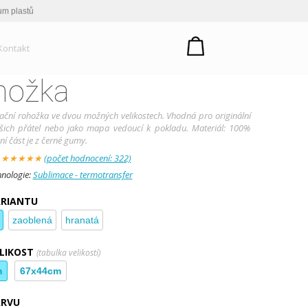
um plastů
Kontakt
hožka
ační rohožka ve dvou možných velikostech. Vhodná pro originální
vašich přátel nebo jako mapa vedoucí k pokladu. Materiál: 100%
ní část je z černé gumy.
:
★
★
★
★
★
(počet hodnocení: 322)
hnologie:
Sublimace - termotransfer
ARIANTU
zaoblená
hranatá
ELIKOST
(tabulka velikostí)
m
67x44cm
ARVU