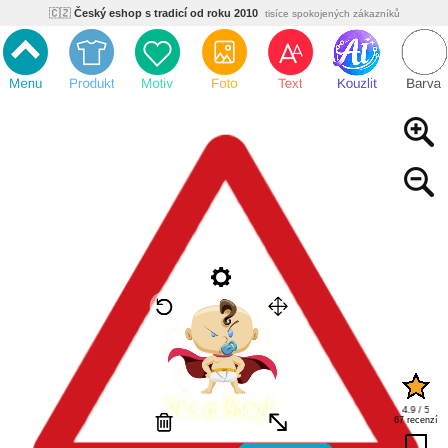
🇨🇿
Český eshop s tradicí od roku 2010
tisíce spokojených zákazníků
🌿
Ekologický a zdravotně nezávadný
žádná čína, barvy s certifikáty
💡
Inovativní výroba
vlastní vývoj, nejnovější technologie
⚡
Rychlé dodání
expedujeme do 24h
🏢
Výhodné pro firmy
velké množstevní slevy
🔥
Kvalita pod kontrolou
jsme přímý výrobce, žádný zprostředkovatel
🇨🇿
Český eshop s tradicí od roku 2010
tisíce spokojených zákazníků