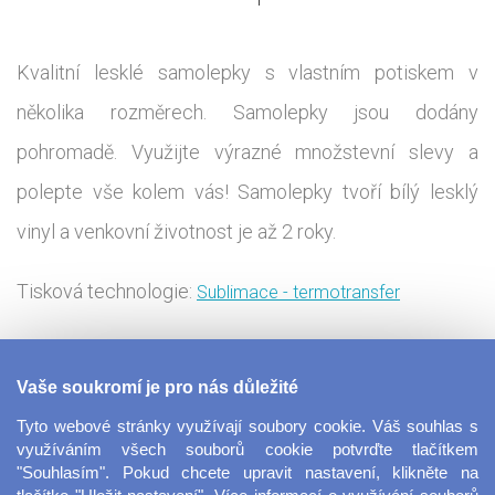
Kvalitní lesklé samolepky s vlastním potiskem v
několika rozměrech. Samolepky jsou dodány
pohromadě. Využijte výrazné množstevní slevy a
polepte vše kolem vás! Samolepky tvoří bílý lesklý
vinyl a venkovní životnost je až 2 roky.
Tisková technologie:
Sublimace - termotransfer
Samolepky s výstražným trojúhelníkem. Navrhněte si
Vaše soukromí je pro nás důležité
vlastní výstražnou samolepku a dejte tak lidem kolem
Tyto webové stránky využívají soubory cookie. Váš souhlas s
Vás vědět na co si mají dát pozor. Nebo buďte
využíváním všech souborů cookie potvrďte tlačítkem
"Souhlasím". Pokud chcete upravit nastavení, klikněte na
originální a samolepku můžete pojmout i se smyslem