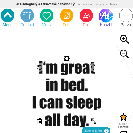
🌿
Ekologický a zdravotně nezávadný
žádná čína, barvy s certifikáty
💡
Inovativní výroba
vlastní vývoj, nejnovější technologie
⚡
Rychlé dodání
expedujeme do 24h
🏢
Výhodné pro firmy
velké množstevní slevy
🔥
Kvalita pod kontrolou
jsme přímý výrobce, žádný zprostředkovatel
🇨🇿
Český eshop s tradicí od roku 2010
tisíce spokojených zákazníků