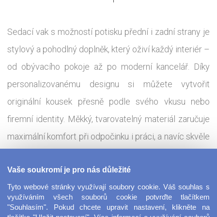
Sedací vak s možností potisku přední i zadní strany je
stylový a pohodlný doplněk, který oživí každý interiér –
od obývacího pokoje až po moderní kancelář. Díky
personalizovanému designu si můžete vytvořit
originální kousek přesně podle svého vkusu nebo
firemní identity. Měkký, tvarovatelný materiál zaručuje
maximální komfort při odpočinku i práci, a navíc skvěle
poslouží jako výrazný prvek vašeho prostoru.
Vaše soukromí je pro nás důležité
Vdechněte svému interiéru originalitu, kterou nikdo
Tyto webové stránky využívají soubory cookie. Váš souhlas s
nepřehlédne! Povlaky samotné vyrábíme z kvalitní
využíváním všech souborů cookie potvrďte tlačítkem
látky (100% PES), které mají certifikát Öko-tex Náplň
"Souhlasím". Pokud chcete upravit nastavení, klikněte na