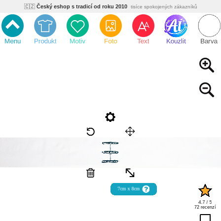
🇨🇿
Český eshop s tradicí od roku 2010
tisíce spokojených zákazníků
🌿
Ekologický a zdravotně nezávadný
žádná čína, barvy s certifikáty
💡
Inovativní výroba
vlastní vývoj, nejnovější technologie
⚡
Rychlé dodání
expedujeme do 24h
🏢
Výhodné pro firmy
velké množstevní slevy
🔥
Kvalita pod kontrolou
jsme přímý výrobce, žádný zprostředkovatel
🇨🇿
Český eshop s tradicí od roku 2010
tisíce spokojených zákazníků