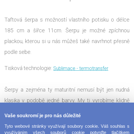
Taftová šerpa s možností vlastního potisku o délce
185 cm a šířce 11cm. Šerpu je možné zpíchnou
plackou, kterou si u nás můžeš také navrhnot přesně
podle sebe.
Tisková technologie:
Sublimace - termotransfer
Šerpy a zejména ty maturitní nemusí být jen nudná
klasika v podobě jedné barvy. My ti vyrobíme klidně
celopotištěnou šerpu, přesně podle tvých představ.
Vaše soukromí je pro nás důležité
Navíc se nikde nepíše že je lze použít jen jako
Tyto webové stránky využívají soubory cookie. Váš souhlas s
maturitní šerpy, ale může sloužit jako šerpa pro
využíváním všech souborů cookie potvrďte tlačítkem