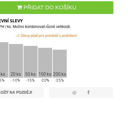
PŘIDAT DO KOŠÍKU
VNÍ SLEVY
H / ks. Možno kombinovat různé velikosti.
⚠ Slevy platí pro produkt s potiskem
 ks
20 ks
50 ks
100 ks
200 ks
-5%
-10%
-15%
-20%
-25%
@
OŽIT NA POZDĚJI