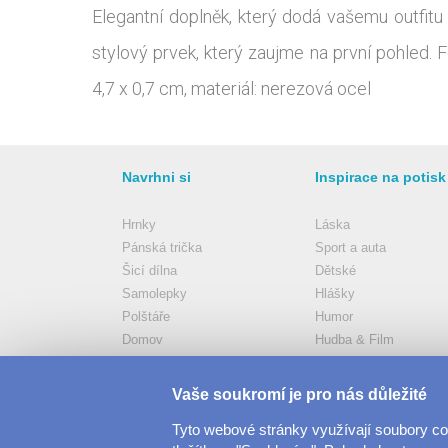
Elegantní doplněk, který dodá vašemu outfitu 
stylový prvek, který zaujme na první pohled. F
4,7 x 0,7 cm, materiál: nerezová ocel
Navrhni si
Inspirace na potisk
Hrnky
Láska
Pánská trička
Sport a auta
Šicí dílna
Dětské
Samolepky
Hlášky
Polštáře
Humor
Domov
Hudba & Film
Dámská trička
Další
Více..
Vše..
Vaše soukromí je pro nás důležité
Tyto webové stránky využívají soubory c