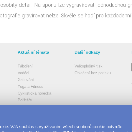
osobitý detail. Na sponu lze vygravírovat jednoduchou gr
otografie gravírovat nelze. Skvěle se hodí pro každodenní 
Aktuální témata
Další odkazy
Táboření
Velkoplošný tisk
Vodáci
Oblečení bez potisku
Grillování
Yoga a Fitness
Cyklistická horečka
Polštáře
Velkolepá fotoplátna
Coffee
Rybáři
ookie. Váš souhlas s využíváním všech souborů cookie potvrďte
Vesmír