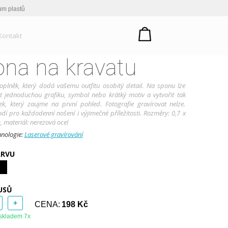
um plastů
Kontakt
na na kravatu
oplněk, který dodá vašemu outfitu osobitý detail. Na sponu lze
t jednoduchou grafiku, symbol nebo krátký motiv a vytvořit tak
ek, který zaujme na první pohled. Fotografie gravírovat nelze.
odí pro každodenní nošení i výjimečné příležitosti. Rozměry: 0,7 x
, materiál: nerezová ocel
hnologie:
Laserové gravírování
ARVU
USŮ
+
CENA:
198 Kč
skladem 7x