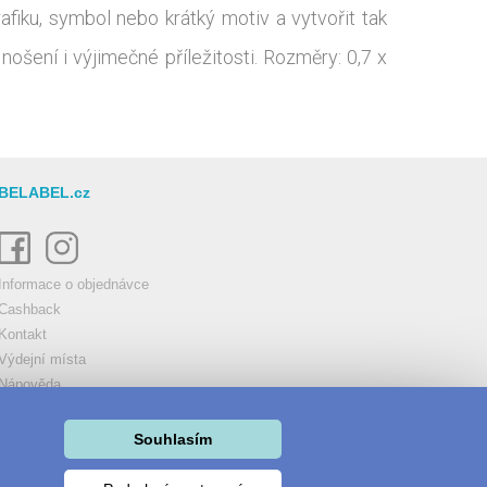
afiku, symbol nebo krátký motiv a vytvořit tak
nošení i výjimečné příležitosti. Rozměry: 0,7 x
BELABEL.cz
Informace o objednávce
Cashback
Kontakt
Výdejní místa
Nápověda
Tiskové technologie
Obchodní podmínky
Souhlasím
Cookies
Můj účet