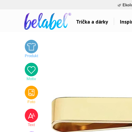
🌿
Ekol
Trička a dárky
Inspi
Dárky pro..
Inspirace na poti
Dárky pro maminku
Láska
Dárky pro ségru
Sport a auta
Dárky pro babičku
Dětské
Dárky pro tátu
Hlášky
Dárky pro bráchu
Humor
Dárky pro dědu
Hudba & Film
Dárky pro partnera
Autorská grafika
Dárky pro partnerku
Vše..
Dárky pro přátele