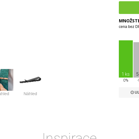
MNOŽSTE
cena bez DP
1 ks
5
0%
UL
Inspirace