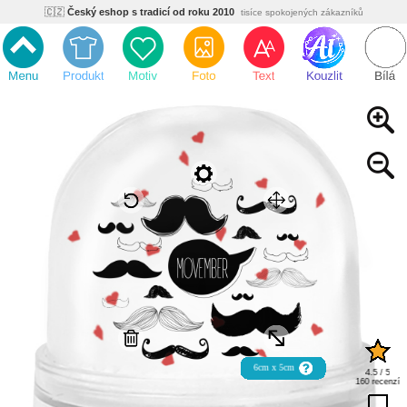
🇨🇿
Český eshop s tradicí od roku 2010
tisíce spokojených zákazníků
🌿
Ekologický a zdravotně nezávadný
žádná čína, barvy s certifikáty
💡
Inovativní výroba
vlastní vývoj, nejnovější technologie
⚡
Rychlé dodání
expedujeme do 24h
🏢
Výhodné pro firmy
velké množstevní slevy
🔥
Kvalita pod kontrolou
jsme přímý výrobce, žádný zprostředkovatel
🇨🇿
Český eshop s tradicí od roku 2010
tisíce spokojených zákazníků