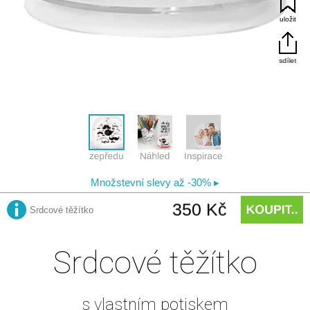
Srdcové těžítko
s vlastním potiskem