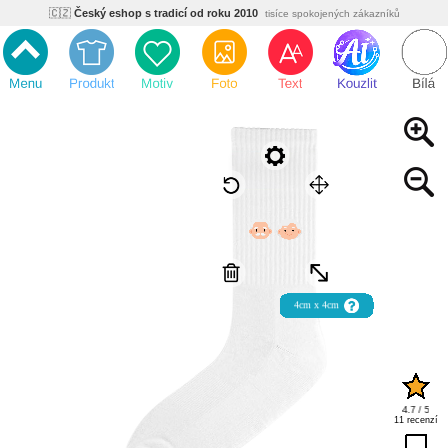
🇨🇿
Český eshop s tradicí od roku 2010
tisíce spokojených zákazníků
🌿
Ekologický a zdravotně nezávadný
žádná čína, barvy s certifikáty
💡
Inovativní výroba
vlastní vývoj, nejnovější technologie
⚡
Rychlé dodání
expedujeme do 24h
🏢
Výhodné pro firmy
velké množstevní slevy
🔥
Kvalita pod kontrolou
jsme přímý výrobce, žádný zprostředkovatel
🇨🇿
Český eshop s tradicí od roku 2010
tisíce spokojených zákazníků