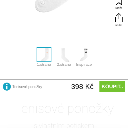
Tenisové ponožky
s vlastním potiskem