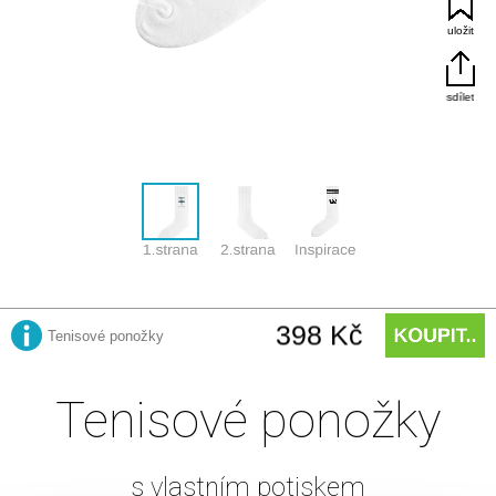
Tenisové ponožky
s vlastním potiskem