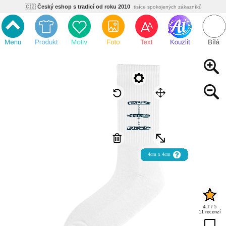
🇨🇿
Český eshop s tradicí od roku 2010
tisíce spokojených zákazníků
🌿
Ekologický a zdravotně nezávadný
žádná čína, barvy s certifikáty
💡
Inovativní výroba
vlastní vývoj, nejnovější technologie
⚡
Rychlé dodání
expedujeme do 24h
🏢
Výhodné pro firmy
velké množstevní slevy
🔥
Kvalita pod kontrolou
jsme přímý výrobce, žádný zprostředkovatel
🇨🇿
Český eshop s tradicí od roku 2010
tisíce spokojených zákazníků