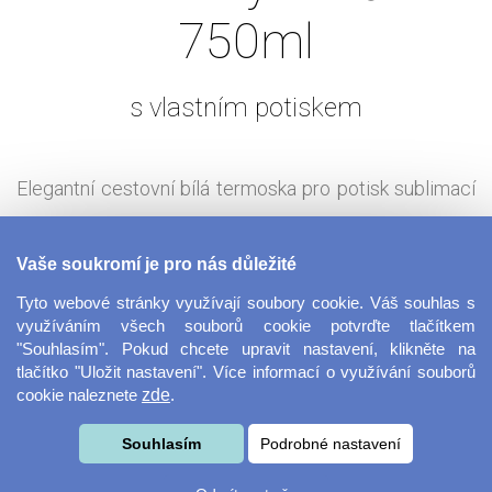
750ml
s vlastním potiskem
Elegantní cestovní bílá termoska pro potisk sublimací
se šroubovacím bambusovým víčkem a praktickým
Vaše soukromí je pro nás důležité
sklopným nerezovým poutkem. Samotné víčko má
Tyto webové stránky využívají soubory cookie. Váš souhlas s
několik předností - silikonové těsnění, šroubovací
využíváním všech souborů cookie potvrďte tlačítkem
uzávěr z nerezové oceli a samotný bambusovvý vršek
"Souhlasím". Pokud chcete upravit nastavení, klikněte na
tlačítko "Uložit nastavení". Více informací o využívání souborů
s antibakteriálním povrchem. Objem: 750 ml
cookie naleznete
zde
.
Tisková technologie:
Souhlasím
Podrobné nastavení
Sublimace - termotransfer