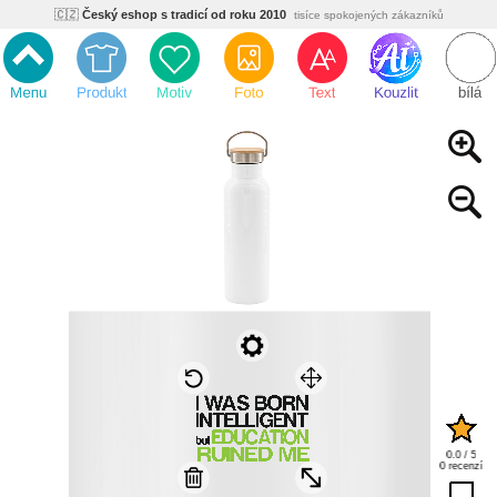
🇨🇿
Český eshop s tradicí od roku 2010
tisíce spokojených zákazníků
🌿
Ekologický a zdravotně nezávadný
žádná čína, barvy s certifikáty
💡
Inovativní výroba
vlastní vývoj, nejnovější technologie
⚡
Rychlé dodání
expedujeme do 24h
🏢
Výhodné pro firmy
velké množstevní slevy
🔥
Kvalita pod kontrolou
jsme přímý výrobce, žádný zprostředkovatel
🇨🇿
Český eshop s tradicí od roku 2010
tisíce spokojených zákazníků