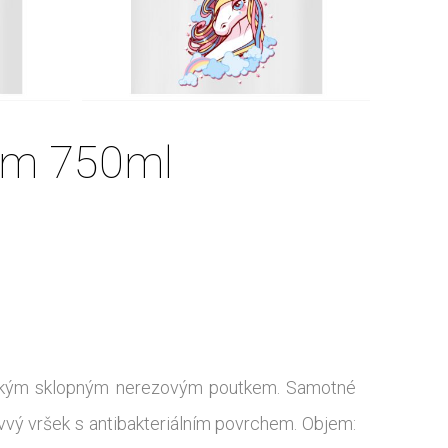
em 750ml
tickým sklopným nerezovým poutkem. Samotné
vvý vršek s antibakteriálním povrchem. Objem: