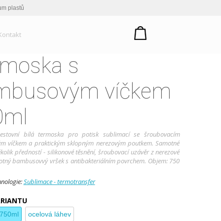
um plastů
Kontakt
rmoska s
mbusovým víčkem
0ml
cestovní bílá termoska pro potisk sublimací se šroubovacím
 víčkem a praktickým sklopným nerezovým poutkem. Samotné
kolik předností - silikonové těsnění, šroubovací uzávěr z nerezové
motný bambusovvý vršek s antibakteriálním povrchem. Objem: 750
hnologie:
Sublimace - termotransfer
ARIANTU
750ml
ocelová láhev