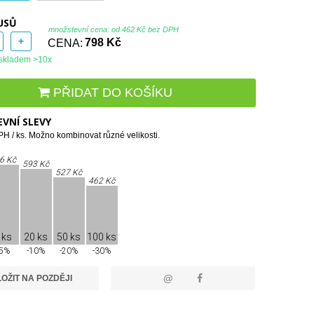
USŮ
množstevní cena: od
462 Kč bez DPH
+
CENA:
798 Kč
skladem >10x
PŘIDAT DO KOŠÍKU
VNÍ SLEVY
H / ks. Možno kombinovat různé velikosti.
6 Kč
593 Kč
527 Kč
462 Kč
 ks
20 ks
50 ks
100 ks
-5%
-10%
-20%
-30%
@
OŽIT NA POZDĚJI