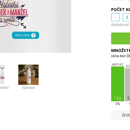
POČET K
-
dostupnost
MNOŽSTE
cena bez DP
660 Kč
62
1 ks
5
0%
UL