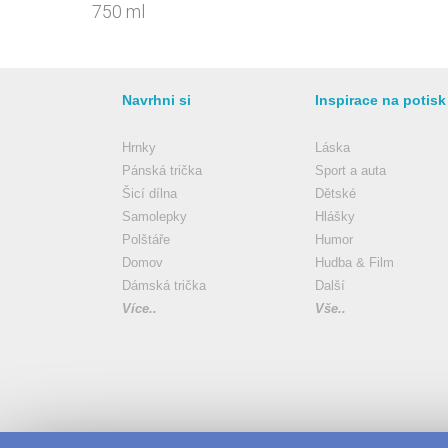
750 ml
Navrhni si
Inspirace na potisk
Hrnky
Láska
Pánská trička
Sport a auta
Šicí dílna
Dětské
Samolepky
Hlášky
Polštáře
Humor
Domov
Hudba & Film
Dámská trička
Další
Více..
Vše..