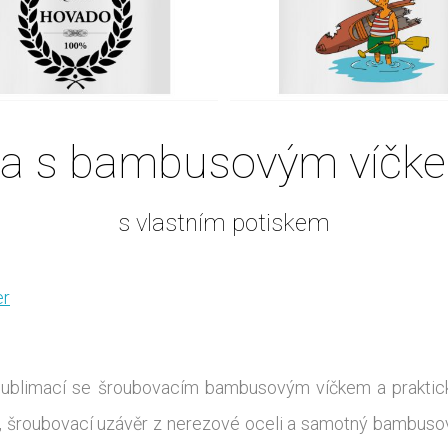
a s bambusovým víčk
s vlastním potiskem
er
sk sublimací se šroubovacím bambusovým víčkem a prak
ění, šroubovací uzávěr z nerezové oceli a samotný bambuso