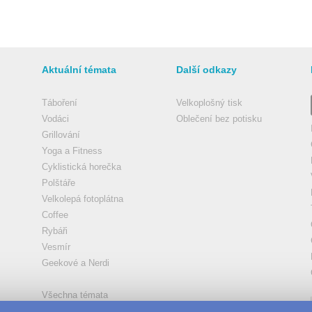
Aktuální témata
Další odkazy
Táboření
Velkoplošný tisk
Vodáci
Oblečení bez potisku
Grillování
Yoga a Fitness
Cyklistická horečka
Polštáře
Velkolepá fotoplátna
Coffee
Rybáři
Vesmír
Geekové a Nerdi
Všechna témata