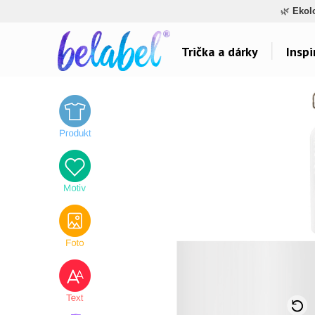
🌿
Ekol
Trička a dárky
Inspi
Dárky pro..
Inspirace na poti
Dárky pro maminku
Láska
Dárky pro ségru
Sport a auta
Dárky pro babičku
Dětské
Dárky pro tátu
Hlášky
Dárky pro bráchu
Humor
Dárky pro dědu
Hudba & Film
Dárky pro partnera
Autorská grafika
Dárky pro partnerku
Vše..
Dárky pro přátele